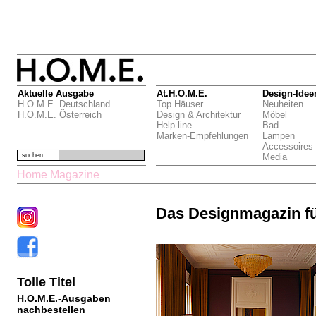
Aktuelle Ausgabe
At.H.O.M.E.
Design-Idee
H.O.M.E. Deutschland
Top Häuser
Neuheiten
H.O.M.E. Österreich
Design & Architektur
Möbel
Help-line
Bad
Marken-Empfehlungen
Lampen
Accessoires
suchen
Media
Home Magazine
Das Designmagazin f
Tolle Titel
H.O.M.E.-Ausgaben
nachbestellen