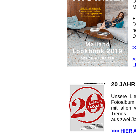
D
M
F
D
n
D
>
>
„
20 JAHR
Unsere Lie
Fotoalbum
mit allen 
Trends
aus zwei J
>>> HIER