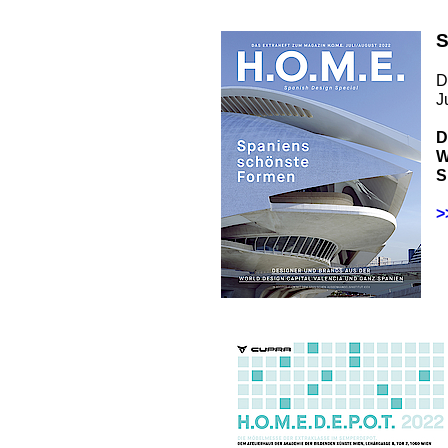
S
D
J
D
W
S
>