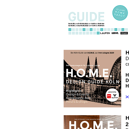
H
D
c
H
D
H
>
2