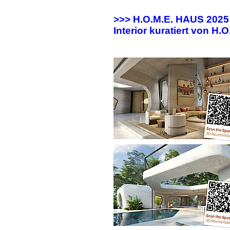
>>> H.O.M.E. HAUS 202
Interior kuratiert von H.O