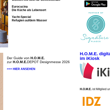
Eurocucina
Die Küche als Lebensort
Yacht-Special
Refugien aufdem Wasser
H.O.M.E. digit
Der Guide von
H.O.M.E.
im iKiosk
zur
H.O.M.E.
DEPOT Designmesse 2026
>>> HIER ANSEHEN
H.O.M.E.
ist Mitglied 