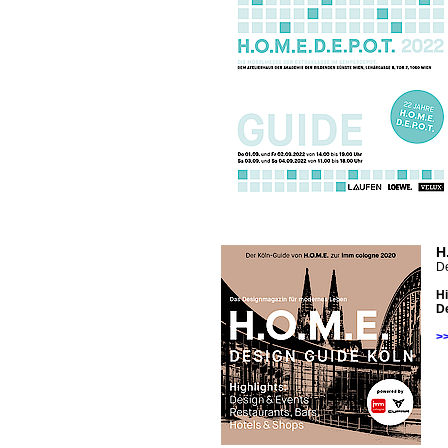
H
De
Hi
De
>