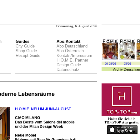
Donnerstag, 6. August 2026
n
Guides
Abo.Kontakt
City Guide
Abo Deutschland
Shop Guide
Abo Österreich
Rezept Guide
Kontakt/Impressum
H.O.M.E. Partner
06-08/26
05/26
Design-Guide
Datenschutz
Archiv
Deuschlan
oderne Lebensräume
H.O.M.E. NEU IM JUNI-AUGU
ST
CIAO MILANO
Das Beste vom Salone del mobile
und der Milan Design Week
Neue Möbel
Wohnen mit Sinn für Gemeinschaft