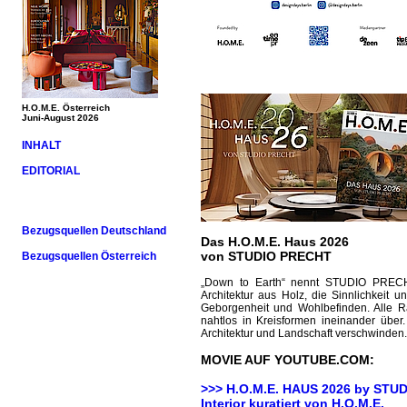
H.O.M.E. Österreich
Juni-August 2026
INHALT
EDITORIAL
Bezugsquellen Deutschland
Das H.O.M.E. Haus 2026
von STUDIO PRECHT
Bezugsquellen Österreich
„Down to Earth“ nennt STUDIO PRECHT
Architektur aus Holz, die Sinnlichkei
Geborgenheit und Wohlbefinden. Alle
nahtlos in Kreisformen ineinander übe
Architektur und Landschaft verschwinden.
MOVIE AUF YOUTUBE.COM:
>>> H.O.M.E. HAUS 2026 by
STUD
Interior kuratiert von H.O.M.E.