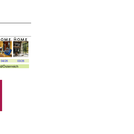
04/26
03/26
d
/
Österreich