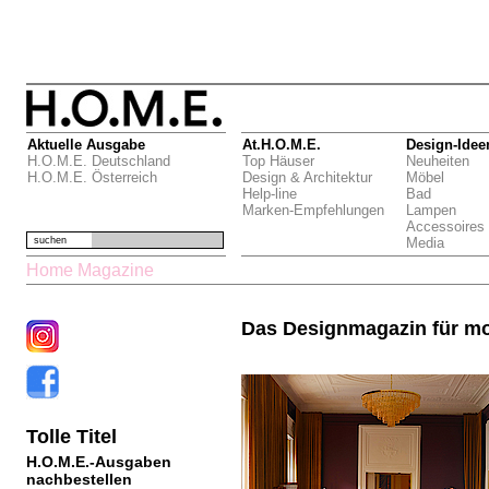
Aktuelle Ausgabe
At.H.O.M.E.
Design-Idee
H.O.M.E. Deutschland
Top Häuser
Neuheiten
H.O.M.E. Österreich
Design & Architektur
Möbel
Help-line
Bad
Marken-Empfehlungen
Lampen
Accessoires
suchen
Media
Home Magazine
Das Designmagazin für m
Tolle Titel
H.O.M.E.-Ausgaben
nachbestellen