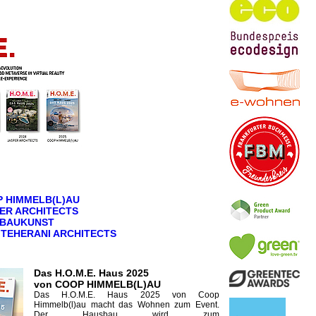
 HIMMELB(L)AU
SPER ARCHITECTS
O BAUKUNST
I TEHERANI ARCHITECTS
Das H.O.M.E. Haus 2025
von COOP HIMMELB(L)AU
Das H.O.M.E. Haus 2025 von Coop
Himmelb(l)au macht das Wohnen zum Event.
Der Hausbau wird zum