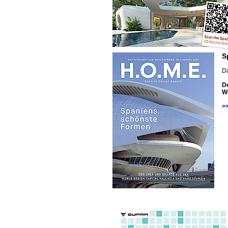
S
D
D
Wo
>