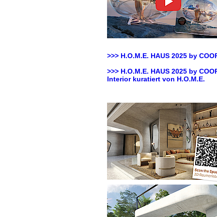
>>> H.O.M.E. HAUS 2025 by
COOP
>>> H.O.M.E. HAUS 2025 by
COOP
Interior kuratiert von H.O.M.E.