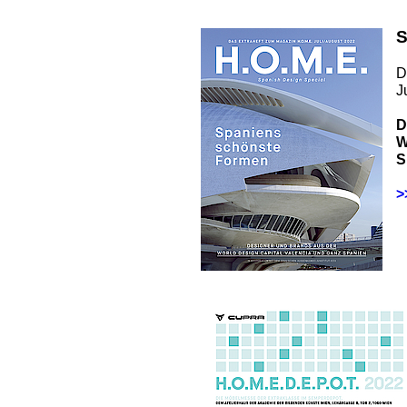
S
D
J
D
W
S
>