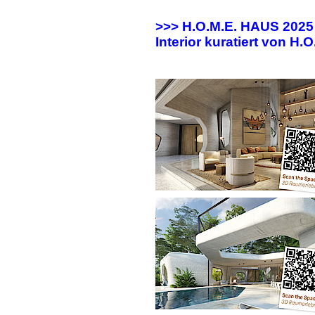
>>> H.O.M.E. HAUS 202
Interior kuratiert von H.O