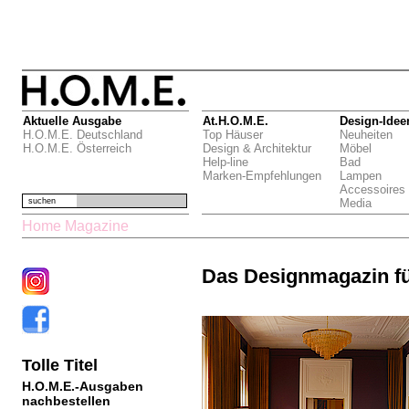
Aktuelle Ausgabe
At.H.O.M.E.
Design-Idee
H.O.M.E. Deutschland
Top Häuser
Neuheiten
H.O.M.E. Österreich
Design & Architektur
Möbel
Help-line
Bad
Marken-Empfehlungen
Lampen
Accessoires
suchen
Media
Home Magazine
Das Designmagazin f
Tolle Titel
H.O.M.E.-Ausgaben
nachbestellen