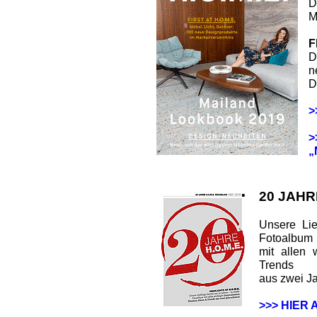
D
M
F
D
n
D
>
>
„
20 JAHR
Unsere Lie
Fotoalbum
mit allen 
Trends
aus zwei J
>>> HIER