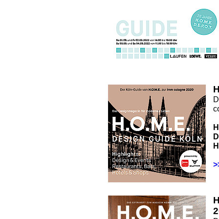
H
D
c
H
D
H
>
2