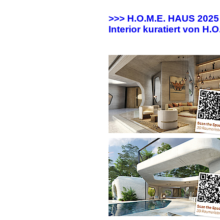
>>> H.O.M.E. HAUS 202
Interior kuratiert von H.O