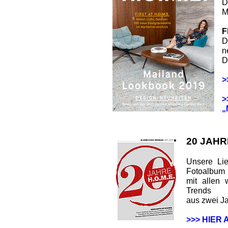
D
M
F
D
n
D
>
>
„
20 JAHR
Unsere Lie
Fotoalbum
mit allen 
Trends
aus zwei J
>>> HIER