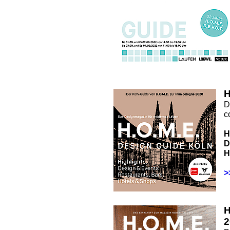
H
D
c
H
D
H
>
2