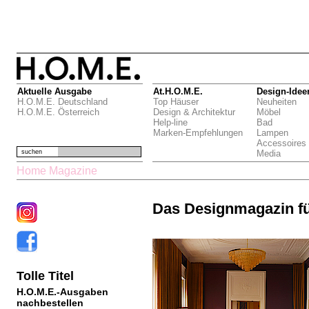
Aktuelle Ausgabe
At.H.O.M.E.
Design-Idee
H.O.M.E. Deutschland
Top Häuser
Neuheiten
H.O.M.E. Österreich
Design & Architektur
Möbel
Help-line
Bad
Marken-Empfehlungen
Lampen
Accessoires
suchen
Media
Home Magazine
Das Designmagazin f
Tolle Titel
H.O.M.E.-Ausgaben
nachbestellen