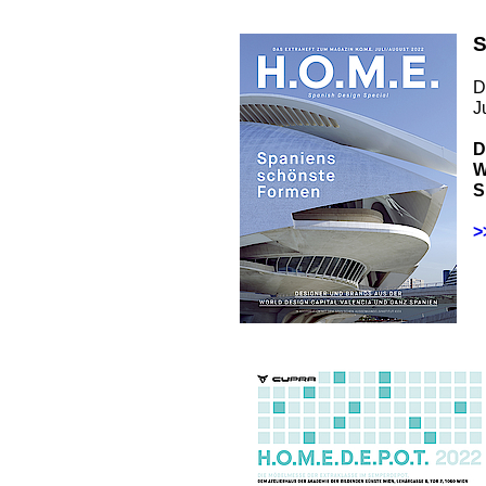
S
D
J
D
W
S
>