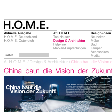
Aktuelle Ausgabe
At.H.O.M.E.
Design-Ideen
H.O.M.E. Deutschland
Top Häuser
Neuheiten
H.O.M.E. Österreich
Design & Architektur
Möbel
Help-line
Bad
Marken-Empfehlungen
Lampen
Accessoires
suchen
Media
At.H.O.M.E.
Design & Architektur
/
/
China baut die Vision d