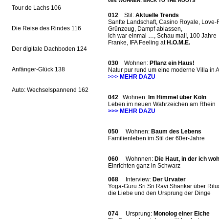
084 WOHNEN: BACK TO THE ROOTS
Tour de Lachs 106
012
Stil:
Aktuelle Trends
Sanfte Landschaft, Casino Royale, Love
Die Reise des Rindes 116
Grünzeug, Dampf ablassen,
Ich war einmal …, Schau mal!, 100 Jahre
Franke, IFA Feeling at
H.O.M.E.
Der digitale Dachboden 124
030
Wohnen:
Pflanz ein Haus!
Anfänger-Glück 138
Natur pur rund um eine moderne Villa in 
>>> MEHR DAZU
Auto: Wechselspannend 162
042
Wohnen:
Im Himmel über Köln
Leben im neuen Wahrzeichen am Rhein
>>> MEHR DAZU
050
Wohnen:
Baum des Lebens
Familienleben im Stil der 60er-Jahre
060
Wohnnen:
Die Haut, in der ich wo
Einrichten ganz in Schwarz
068
Interview:
Der Urvater
Yoga-Guru Sri Sri Ravi Shankar über Ritu
die Liebe und den Ursprung der Dinge
074
Ursprung:
Monolog einer Eiche