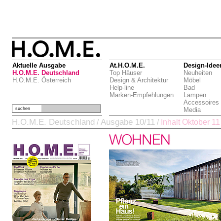
Aktuelle Ausgabe
At.H.O.M.E.
Design-Idee
H.O.M.E. Deutschland
Top Häuser
Neuheiten
H.O.M.E. Österreich
Design & Architektur
Möbel
Help-line
Bad
Marken-Empfehlungen
Lampen
Accessoires
suchen
Media
H.O.M.E. Deutschland
Ausgabe 10/11
/
/
Inhalt Oktober 11