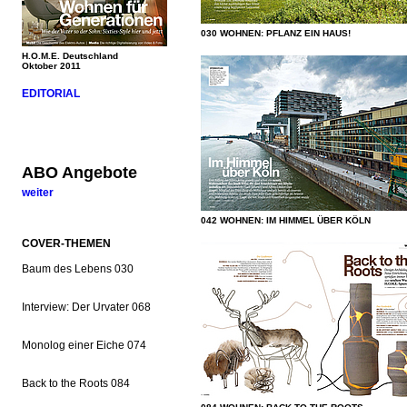
030 WOHNEN: PFLANZ EIN HAUS!
H.O.M.E. Deutschland
Oktober 2011
EDITORIAL
ABO Angebote
weiter
042 WOHNEN: IM HIMMEL ÜBER KÖLN
COVER-THEMEN
Baum des Lebens 030
Interview: Der Urvater 068
Monolog einer Eiche 074
Back to the Roots 084