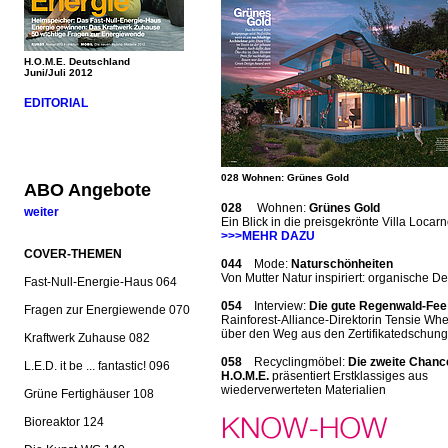
H.O.M.E. Deutschland
Juni/Juli 2012
EDITORIAL
028 Wohnen: Grünes Gold
ABO Angebote
028
Wohnen:
Grünes Gold
weiter
Ein Blick in die preisgekrönte Villa Locar
>>>MEHR DAZU
COVER-THEMEN
044
Mode:
Naturschönheiten
Von Mutter Natur inspiriert: organische D
Fast-Null-Energie-Haus 064
054
Interview:
Die gute Regenwald-Fee
Fragen zur Energiewende 070
Rainforest-Alliance-Direktorin Tensie Wh
über den Weg aus den Zertifikatedschung
Kraftwerk Zuhause 082
058
Recyclingmöbel:
Die zweite Chanc
L.E.D. it be ... fantastic! 096
H.O.M.E.
präsentiert Erstklassiges aus
wiederverwerteten Materialien
Grüne Fertighäuser 108
Bioreaktor 124