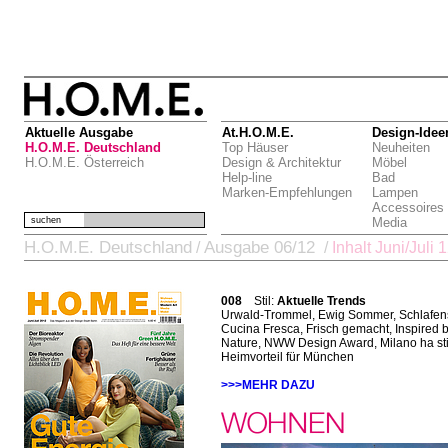
Aktuelle Ausgabe
At.H.O.M.E.
Design-Idee
H.O.M.E. Deutschland
Top Häuser
Neuheiten
H.O.M.E. Österreich
Design & Architektur
Möbel
Help-line
Bad
Marken-Empfehlungen
Lampen
Accessoires
suchen
Media
H.O.M.E. Deutschland
Ausgabe 06/12
/
/
Inhalt Juni/Juli 
008
Stil:
Aktuelle Trends
Urwald-Trommel, Ewig Sommer, Schlafens
Cucina Fresca, Frisch gemacht, Inspired 
Nature, NWW Design Award, Milano ha sti
Heimvorteil für München
>>>MEHR DAZU