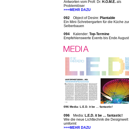
Antworten vom Profi: Dr.
H.O.M.E.
als
Problemlöser
>>>MEHR DAZU
092
Object of Desire:
Plantable
Ein Mini-Schrebergarten für die Küche z
Selberbauen
094
Kalender:
Top-Termine
Empfehlenswerte Events bis Ende August
096 Media: L.E.D. it be … fantastic!
096
Media:
L.E.D. it be … fantastic!
Wie die neue Lichttechnik die Designwelt
umformt
>>>MEHR DAZU