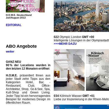
H.O.M.E. Deutschland
Juli/August 2012
EDITORIAL
022
Olympic London
GMT +00
Intelligente Lösungen in der Olympiastad
>>>MEHR DAZU
ABO Angebote
weiter
GANZ NEU
90 % der Locations wurden in
den letzten 12 Monaten eröffnet
H.O.M.E.
präsentiert Ihnen aus
jeder Stadt zehn Tipps aus den
Kategorien Hotel, Bar, ­
Restaurant, Club, Office-
Architektur, Shop, Go & See, Spa,
Kult-Shop und Green Living.
Jeder Tipp ist ein hervorragendes
034
Kölnisch Wasser
GMT +01
Beispiel für modernes Design im
Liebe zur Inszenierung in der Rhein-Metr
öffentlichen Raum.