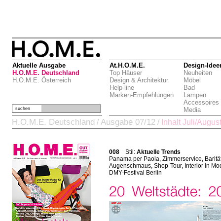
Aktuelle Ausgabe
At.H.O.M.E.
Design-Idee
H.O.M.E. Deutschland
Top Häuser
Neuheiten
H.O.M.E. Österreich
Design & Architektur
Möbel
Help-line
Bad
Marken-Empfehlungen
Lampen
Accessoires
suchen
Media
H.O.M.E. Deutschland
Ausgabe 07/12
/
/
Inhalt Juli/Augus
008
Stil:
Aktuelle Trends
Panama per Paola, Zimmerservice, Baritä
Augenschmaus, Shop-Tour, Interior in Mo
DMY-Festival Berlin