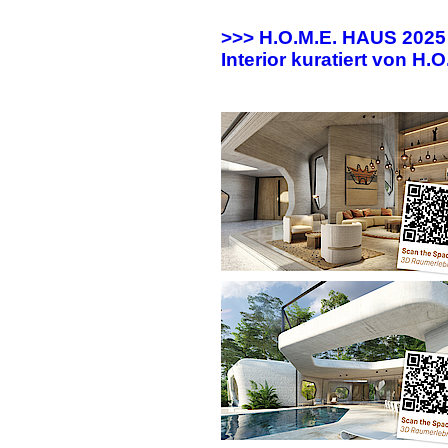
>>> H.O.M.E. HAUS 202
Interior kuratiert von H.O