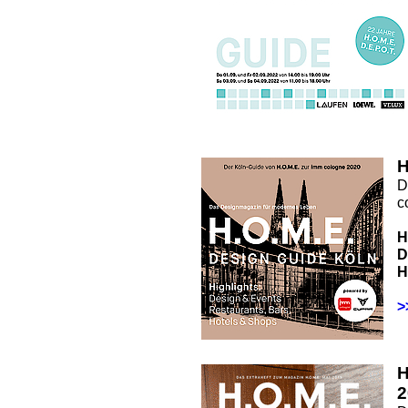
H
D
c
H
D
H
>
2