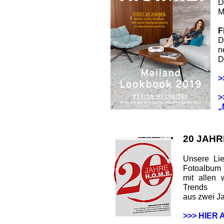
D
M
F
D
n
D
>
>
„
20 JAHR
Unsere Lie
Fotoalbum
mit allen 
Trends
aus zwei J
>>> HIER