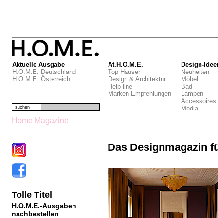
Aktuelle Ausgabe
At.H.O.M.E.
Design-Idee
H.O.M.E. Deutschland
Top Häuser
Neuheiten
H.O.M.E. Österreich
Design & Architektur
Möbel
Help-line
Bad
Marken-Empfehlungen
Lampen
Accessoires
suchen
Media
Home Magazine
Das Designmagazin f
Tolle Titel
H.O.M.E.-Ausgaben
nachbestellen