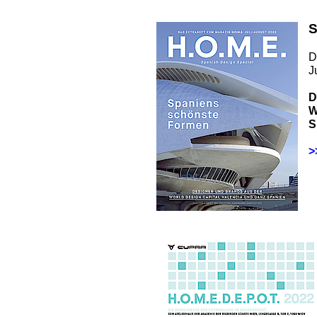
S
D
J
D
W
S
>