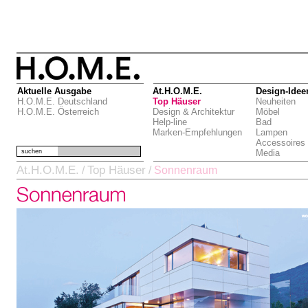
Aktuelle Ausgabe
At.H.O.M.E.
Design-Idee
H.O.M.E. Deutschland
Top Häuser
Neuheiten
H.O.M.E. Österreich
Design & Architektur
Möbel
Help-line
Bad
Marken-Empfehlungen
Lampen
Accessoires
suchen
Media
At.H.O.M.E.
Top Häuser
/
/
Sonnenraum