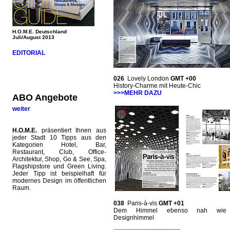
H.O.M.E. Deutschland
Juli/August 2013
EDITORIAL
026
Lovely London
GMT +00
History-Charme mit Heute-Chic
>>>MEHR DAZU
ABO Angebote
weiter
H.O.M.E.
präsentiert Ihnen aus
jeder Stadt 10 Tipps aus den
Kategorien Hotel, Bar,
Restaurant, Club, Office-
Architektur, Shop, Go & See, Spa,
Flagshipstore und Green Living.
Jeder Tipp ist beispielhaft für
modernes Design im öffentlichen
Raum.
038
Paris-à-vis
GMT +01
Dem Himmel ebenso nah wie
Designhimmel