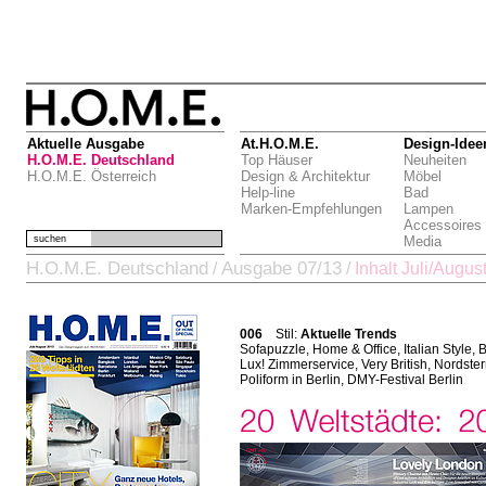
Aktuelle Ausgabe
At.H.O.M.E.
Design-Idee
H.O.M.E. Deutschland
Top Häuser
Neuheiten
H.O.M.E. Österreich
Design & Architektur
Möbel
Help-line
Bad
Marken-Empfehlungen
Lampen
Accessoires
suchen
Media
H.O.M.E. Deutschland
Ausgabe 07/13
/
/
Inhalt Juli/Augus
006
Stil:
Aktuelle Trends
Sofapuzzle, Home & Office, Italian Style,
Lux! Zimmerservice, Very British, Nordster
Poliform in Berlin, DMY-Festival Berlin