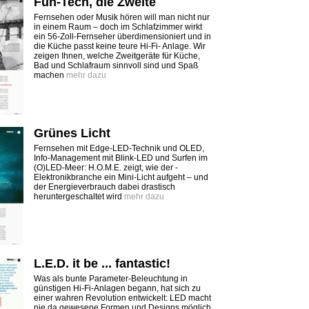
Fun-Tech, die Zweite
Fernsehen oder Musik hören will man nicht nur
in einem Raum – doch im Schlafzimmer wirkt
ein 56-Zoll-Fernseher überdimensioniert und in
die Küche passt keine teure Hi-Fi- Anlage. Wir
zeigen Ihnen, welche Zweitgeräte für Küche,
Bad und Schlafraum sinnvoll sind und Spaß
machen
mehr dazu
Grünes Licht
Fernsehen mit Edge-LED-Technik und OLED,
Info-Management mit Blink-LED und Surfen im
(O)LED-Meer: H.O.M.E. zeigt, wie der ­
Elektronikbranche ein Mini-Licht ­aufgeht – und
der Energieverbrauch dabei drastisch
heruntergeschaltet wird
mehr dazu
L.E.D. it be ... fantastic!
Was als bunte Parameter-Beleuchtung in
günstigen Hi-Fi-­Anlagen begann, hat sich zu
einer wahren Revolution entwickelt: LED macht
nie da ­gewesene Formen und Designs möglich.