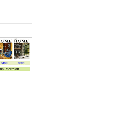
04/26
03/26
d
/
Österreich