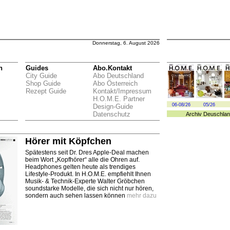
Donnerstag, 6. August 2026
n
Guides
Abo.Kontakt
City Guide
Abo Deutschland
Shop Guide
Abo Österreich
Rezept Guide
Kontakt/Impressum
H.O.M.E. Partner
06-08/26
05/26
Design-Guide
Datenschutz
Archiv
Deuschlan
Hörer mit Köpfchen
Spätestens seit Dr. Dres Apple-Deal machen
beim Wort „Kopfhörer“ alle die Ohren auf.
Headphones gelten heute als trendiges
Lifestyle-Produkt. In H.O.M.E. empfiehlt Ihnen
Musik- & Technik-Experte Walter Gröbchen
soundstarke Modelle, die sich nicht nur hören,
sondern auch sehen lassen können
mehr dazu