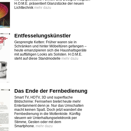
H.O.M.E. präsentiert Glanzstücke der neuen
Lichttechnik
mehr dazu
Entfesselungskünstler
Gesprengte Ketten: Früher waren sie in
Schränken und hinter Möbeltüren gefangen –
heute emanzipieren sich die Haushaltsgeräte
mit auffälligen Looks als Solisten. H.O.M.E.
steht auf diese Standmodelle
mehr dazu
Das Ende der Fernbedienung
Smart TV, HDTV, 3D und superflache
Bildschirme: Fernsehen bietet heute mehr
Entertainment denn je. Nur das Umschalten
macht keinen Spaß. Doch jetzt wandert die
Fernbedienung in die Mottenkiste. Künftig
steuern wir Unterhaltungselektronik per
Stimme, Gesten oder mit dem
Smartphone.
mehr dazu