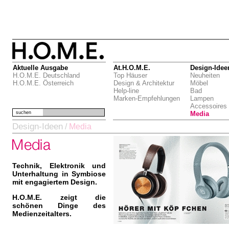
Aktuelle Ausgabe
At.H.O.M.E.
Design-Idee
H.O.M.E. Deutschland
Top Häuser
Neuheiten
H.O.M.E. Österreich
Design & Architektur
Möbel
Help-line
Bad
Marken-Empfehlungen
Lampen
Accessoires
suchen
Media
Design-Ideen
/
Media
Technik, Elektronik und
Unterhaltung in Symbiose
mit engagiertem Design.
H.O.M.E. zeigt die
schönen Dinge des
Medienzeitalters.