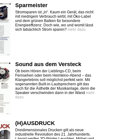
Sparmeister
Stromsparen ist „in“. Kaum ein Gerät, das nicht
mit niedrigem Verbrauch wirbt, mit Öko-Label
und dem grünen Balken für besondere
Energieeffizenz. Doch wie, wo und womit lässt
sich tatsächlich Strom sparen?
mehr dazu
Sound aus dem Versteck
Ob beim Hören der Lieblings-CD, beim
Fernsehen oder beim Heimkino-Abend – das
Klangerlebnis soll möglichst perfekt sein. Mit
sogenannten Built-in-Lautsprechern gilt das
auch für die Ästhetik der Musikanlage, denn die
Speaker verschwinden dann in der Wand
mehr
dazu
(H)AUSDRUCK
Dreidimensionales Drucken gilt als neue
industrielle Revolution des 21. Jahrhunderts.
Längst werfen 3D-Printer Leuchten, Möbel und