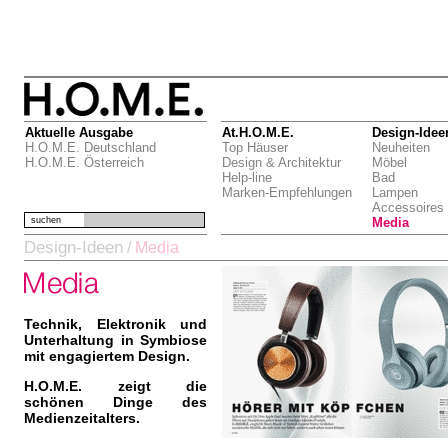
Aktuelle Ausgabe
At.H.O.M.E.
Design-Idee
H.O.M.E. Deutschland
Top Häuser
Neuheiten
H.O.M.E. Österreich
Design & Architektur
Möbel
Help-line
Bad
Marken-Empfehlungen
Lampen
Accessoires
suchen
Media
Design-Ideen
/
Media
Technik, Elektronik und
Unterhaltung in Symbiose
mit engagiertem Design.
H.O.M.E. zeigt die
schönen Dinge des
Medienzeitalters.