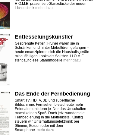
H.O.M.E. präsentiert Glanzstücke der neuen
Lichttechnik
mehr dazu
Entfesselungskünstler
Gesprengte Ketten: Früher waren sie in
Schränken und hinter Möbeltüren gefangen –
heute emanzipieren sich die Haushaltsgeräte
mit auffälligen Looks als Solisten. H.O.M.E.
steht auf diese Standmodelle
mehr dazu
Das Ende der Fernbedienung
Smart TV, HDTV, 3D und superflache
Bildschirme: Fernsehen bietet heute mehr
Entertainment denn je. Nur das Umschalten
macht keinen Spaß. Doch jetzt wandert die
Fernbedienung in die Mottenkiste. Künftig
steuern wir Unterhaltungselektronik per
Stimme, Gesten oder mit dem
Smartphone.
mehr dazu