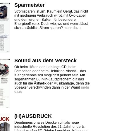
Sparmeister
Stromsparen ist „in“. Kaum ein Gerät, das nicht
mit niedrigem Verbrauch wirbt, mit Öko-Label
und dem grünen Balken für besondere
Energieeffizenz. Doch wie, wo und womit lässt
sich tatsächlich Strom sparen?
mehr dazu
Sound aus dem Versteck
Ob beim Hören der Lieblings-CD, beim
Fernsehen oder beim Heimkino-Abend – das
Klangerlebnis soll möglichst perfekt sein. Mit
sogenannten Built-in-Lautsprechern gilt das
auch für die Ästhetik der Musikanlage, denn die
Speaker verschwinden dann in der Wand
mehr
dazu
(H)AUSDRUCK
Dreidimensionales Drucken gilt als neue
industrielle Revolution des 21. Jahrhunderts.
Längst werfen 3D-Printer Leuchten, Möbel und