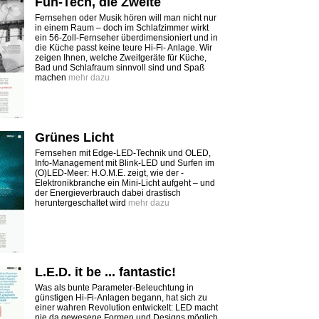
Fun-Tech, die Zweite
Fernsehen oder Musik hören will man nicht nur
in einem Raum – doch im Schlafzimmer wirkt
ein 56-Zoll-Fernseher überdimensioniert und in
die Küche passt keine teure Hi-Fi- Anlage. Wir
zeigen Ihnen, welche Zweitgeräte für Küche,
Bad und Schlafraum sinnvoll sind und Spaß
machen
mehr dazu
Grünes Licht
Fernsehen mit Edge-LED-Technik und OLED,
Info-Management mit Blink-LED und Surfen im
(O)LED-Meer: H.O.M.E. zeigt, wie der ­
Elektronikbranche ein Mini-Licht ­aufgeht – und
der Energieverbrauch dabei drastisch
heruntergeschaltet wird
mehr dazu
L.E.D. it be ... fantastic!
Was als bunte Parameter-Beleuchtung in
günstigen Hi-Fi-­Anlagen begann, hat sich zu
einer wahren Revolution entwickelt: LED macht
nie da ­gewesene Formen und Designs möglich.