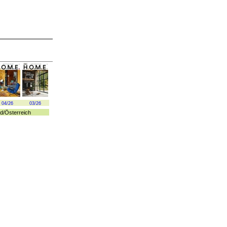
04/26
03/26
d
/
Österreich