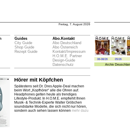
Freitag, 7. August 2026
n
Guides
Abo.Kontakt
City Guide
Abo Deutschland
Shop Guide
Abo Österreich
Rezept Guide
Kontakt/Impressum
H.O.M.E. Partner
06-08/26
05/26
Design-Guide
Datenschutz
Archiv
Deuschlan
Hörer mit Köpfchen
Spätestens seit Dr. Dres Apple-Deal machen
beim Wort „Kopfhörer“ alle die Ohren auf.
Headphones gelten heute als trendiges
Lifestyle-Produkt. In H.O.M.E. empfiehlt Ihnen
Musik- & Technik-Experte Walter Gröbchen
soundstarke Modelle, die sich nicht nur hören,
sondern auch sehen lassen können
mehr dazu