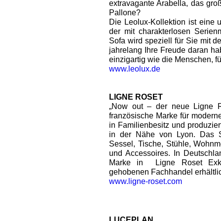
extravagante Arabella, das gro
Pallone?
Die Leolux-Kollektion ist eine u
der mit charakterlosen Serien
Sofa wird speziell für Sie mit d
jahrelang Ihre Freude daran h
einzigartig wie die Menschen, für
www.leolux.de
LIGNE ROSET
„Now out – der neue Ligne R
französische Marke für modernen
in Familienbesitz und produzier
in der Nähe von Lyon. Das S
Sessel, Tische, Stühle, Wohnm
und Accessoires. In Deutschlan
Marke in Ligne Roset Exkl
gehobenen Fachhandel erhältli
www.ligne-roset.com
LUCEPLAN