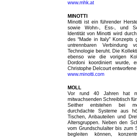
www.mhk.at
MINOTTI
Minotti ist ein führender Herst
sowie Wohn-, Ess-, und Sc
Identität von Minotti wird dur
des “Made in Italy” Konzepts 
untrennbaren Verbindung vo
Technologie beruht. Die Kollek
ebenso wie die vorigen Kol
Dordoni koordiniert wurde, 
Christophe Delcourt entworfene
www.minotti.com
MOLL
Vor rund 40 Jahren hat m
mitwachsenden Schreibtisch für
Seither entstehen bei mo
durchdachte Systeme aus höh
Tischen, Anbauteilen und Dreh
Altersgruppen. Neben den Sch
vom Grundschulalter bis zum 
begleiten können, konzent