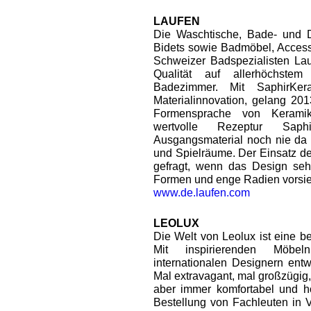
LAUFEN
Die Waschtische, Bade- und
Bidets sowie Badmöbel, Access
Schweizer Badspezialisten La
Qualität auf allerhöchste
Badezimmer. Mit SaphirKera
Materialinnovation, gelang 201
Formensprache von Keramik
wertvolle Rezeptur Sap
Ausgangsmaterial noch nie da
und Spielräume. Der Einsatz de
gefragt, wenn das Design sehr
Formen und enge Radien vorsie
www.de.laufen.com
LEOLUX
Die Welt von Leolux ist eine b
Mit inspirierenden Möbe
internationalen Designern ent
Mal extravagant, mal großzügig, m
aber immer komfortabel und ho
Bestellung von Fachleuten in Ve