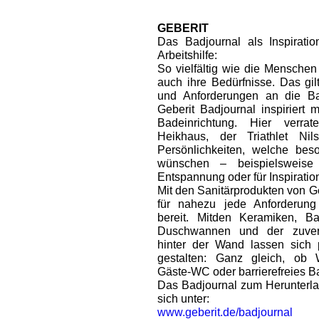
GEBERIT
Das Badjournal als Inspiratio
Arbeitshilfe:
So vielfältig wie die Menschen 
auch ihre Bedürfnisse. Das gi
und Anforderungen an die Ba
Geberit Badjournal inspiriert m
Badeinrichtung. Hier verra
Heikhaus, der Triathlet N
Persönlichkeiten, welche bes
wünschen – beispielsweis
Entspannung oder für Inspiratio
Mit den Sanitärprodukten von G
für nahezu jede Anforderun
bereit. Mitden Keramiken, 
Duschwannen und der zuverlä
hinter der Wand lassen sich 
gestalten: Ganz gleich, ob W
Gäste-WC oder barrierefreies B
Das Badjournal zum Herunterla
sich unter:
www.geberit.de/badjournal