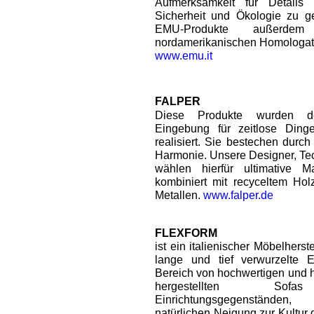
Aufmerksamkeit für Details
Sicherheit und Ökologie zu ge
EMU-Produkte außerdem
nordamerikanischen Homologati
www.emu.it
FALPER
Diese Produkte wurden de
Eingebung für zeitlose Ding
realisiert. Sie bestechen durc
Harmonie. Unsere Designer, Te
wählen hierfür ultimative Ma
kombiniert mit recyceltem Hol
Metallen.
www.falper.de
FLEXFORM
ist ein italienischer Möbelherste
lange und tief verwurzelte E
Bereich von hochwertigen und 
hergestellten So
Einrichtungsgegenständen,
natürlichen Neigung zur Kultur