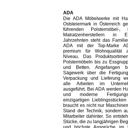
ADA
Die ADA Möbelwerke mit Hau
Oststeiermark in Österreich g
führenden Polstermöbel-,
Matratzenherstellern in 
Jahrzehnten steht das Famili
ADA mit der Top-Marke 
premium für Wohnqualität 
Niveau. Das Produktsortime
Polstermöbeln bis zu Essgrupp
und Betten. Angefangen b
Sägewerk über die Fertigun
Verpackung und Lieferung w
alle Arbeiten im Unterne
ausgeführt. Bei ADA werden H
und moderne Fertigungs
einzigartigen Lieblingsstücken
braucht es nicht nur Maschine
Stand der Technik, sondern au
Mitarbeiter dahinter. So entst
Stücke, die zu langjährigen Beg
und höchste Ansprüche im L