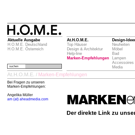
Aktuelle Ausgabe
At.H.O.M.E.
Design-Idee
H.O.M.E. Deutschland
Top Häuser
Neuheiten
H.O.M.E. Österreich
Design & Architektur
Möbel
Help-line
Bad
Marken-Empfehlungen
Lampen
Accessoires
suchen
Media
At.H.O.M.E.
/
Marken-Empfehlungen
Bei Fragen zu unseren
Marken-Empfehlungen:
Angelika Müller
am (at) aheadmedia.com
Der direkte Link zu uns