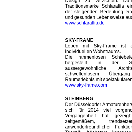
Design zu verzichten. Dam
Traditionsmarke Schlaraffia e
der steigenden Bedeutung ein
und gesunden Lebensweise auch
www.schlaraffia.de
SKY-FRAME
Leben mit Sky-Frame ist d
individuellen Wohntraums.
Die rahmenlosen Schiebefe
hergestellt in der Sc
aussergewöhnliche Arc
schwellenlosem Übergan
Raumerlebnis mit spektakulärem
www.sky-frame.com
STEINBERG
Der Düsseldorfer Armaturenhers
sich für 2014 viel vorge
Vergangenheit hat gezei
zeitgemäßem, trendset
anwenderfreundlicher Funktiona