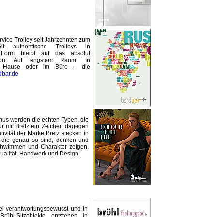
rvice-Trolley seit Jahrzehnten zum
elt authentische Trolleys in
 Form bleibt auf das absolut
ktion. Auf engstem Raum. In
 zu Hause oder im Büro – die
dbar.de
mus werden die echten Typen, die
für mit Bretz ein Zeichen dagegen
tivität der Marke Bretz stecken in
 die genau so sind, denken und
chwimmen und Charakter zeigen.
ualität, Handwerk und Design.
sel verantwortungsbewusst und in
Brühl-Sitzobjekte entstehen in