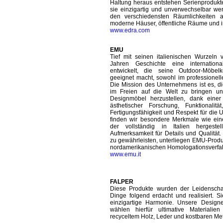
Haltung heraus entstehen Serienprodukte
sie einzigartig und unverwechselbar we
den verschiedensten Räumlichkeiten an
moderne Häuser, öffentliche Räume und i
www.edra.com
EMU
Tief mit seinen italienischen Wurzeln
Jahren Geschichte eine internationa
entwickelt, die seine Outdoor-Möbelk
geeignet macht, sowohl im professionell
Die Mission des Unternehmens ist es, di
im Freien auf die Welt zu bringen un
Designmöbel herzustellen, dank ein
ästhetischer Forschung, Funktionalität
Fertigungsfähigkeit und Respekt für die U
finden wir besondere Merkmale wie ein
der vollständig in Italien hergeste
Aufmerksamkeit für Details und Qualität
zu gewährleisten, unterliegen EMU-Prod
nordamerikanischen Homologationsverfa
www.emu.it
FALPER
Diese Produkte wurden der Leidenschaf
Dinge folgend erdacht und realisiert. 
einzigartige Harmonie. Unsere Design
wählen hierfür ultimative Materialien
recyceltem Holz, Leder und kostbaren Me