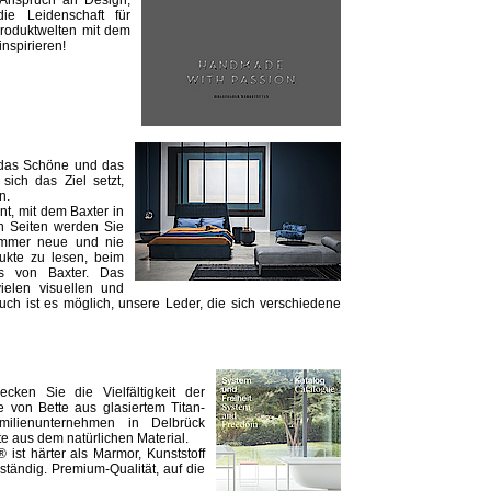
 Anspruch an Design,
die Leidenschaft für
Produktwelten mit dem
nspirieren!
 das Schöne und das
sich das Ziel setzt,
n.
t, mit dem Baxter in
n Seiten werden Sie
 immer neue und nie
ukte zu lesen, beim
ls von Baxter. Das
ielen visuellen und
ch ist es möglich, unsere Leder, die sich verschiedene
cken Sie die Vielfältigkeit der
von Bette aus glasiertem Titan-
milienunternehmen in Delbrück
e aus dem natürlichen Material.
 ist härter als Marmor, Kunststoff
eständig. Premium-Qualität, auf die