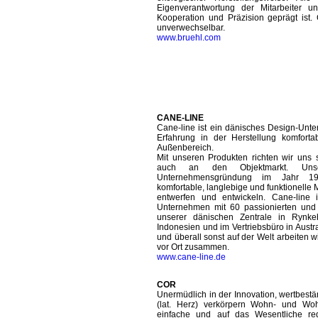
Eigenverantwortung der Mitarbeiter 
Kooperation und Präzision geprägt ist
unverwechselbar.
www.bruehl.com
CANE-LINE
Cane-line ist ein dänisches Design-Unt
Erfahrung in der Herstellung komfort
Außenbereich.
Mit unseren Produkten richten wir uns
auch an den Objektmarkt. Uns
Unternehmensgründung im Jahr 19
komfortable, langlebige und funktionelle
entwerfen und entwickeln. Cane-line is
Unternehmen mit 60 passionierten und e
unserer dänischen Zentrale in Rynkeb
Indonesien und im Vertriebsbüro in Austra
und überall sonst auf der Welt arbeiten w
vor Ort zusammen.
www.cane-line.de
COR
Unermüdlich in der Innovation, wertbes
(lat. Herz) verkörpern Wohn- und Woh
einfache und auf das Wesentliche re