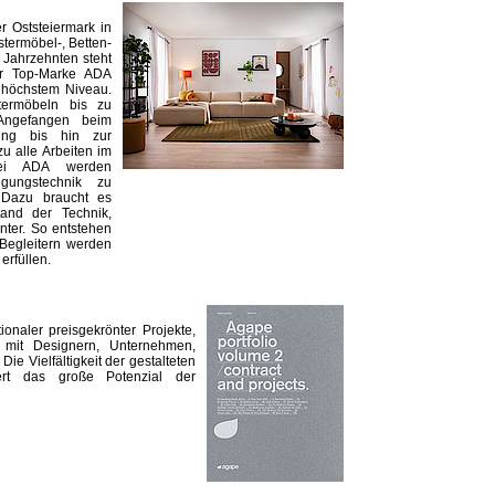
r Oststeiermark in
termöbel-, Betten-
 Jahrzehnten steht
er Top-Marke ADA
 höchstem Niveau.
stermöbeln bis zu
 Angefangen beim
ung bis hin zur
 alle Arbeiten im
Bei ADA werden
gungstechnik zu
. Dazu braucht es
and der Technik,
nter. So entstehen
Begleitern werden
erfüllen.
ionaler preisgekrönter Projekte,
mit Designern, Unternehmen,
Die Vielfältigkeit der gestalteten
rt das große Potenzial der