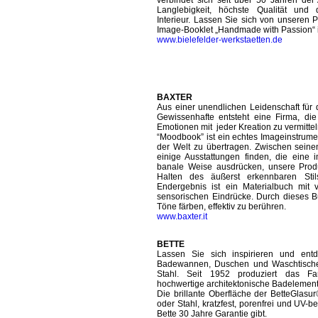
verbindet sich seit über 50 Jahren der
Langlebigkeit, höchste Qualität und 
Interieur. Lassen Sie sich von unseren 
Image-Booklet „Handmade with Passion“ i
www.bielefelder-werkstaetten.de
BAXTER
Aus einer unendlichen Leidenschaft für
Gewissenhafte entsteht eine Firma, die 
Emotionen mit jeder Kreation zu vermittel
“Moodbook” ist ein echtes Imageinstrumen
der Welt zu übertragen. Zwischen seine
einige Ausstattungen finden, die eine
banale Weise ausdrücken, unsere Prod
Halten des äußerst erkennbaren Sti
Endergebnis ist ein Materialbuch mit v
sensorischen Eindrücke. Durch dieses Bu
Töne färben, effektiv zu berühren.
www.baxter.it
BETTE
Lassen Sie sich inspirieren und entde
Badewannen, Duschen und Waschtische 
Stahl. Seit 1952 produziert das Fa
hochwertige architektonische Badelement
Die brillante Oberfläche der BetteGlasur®
oder Stahl, kratzfest, porenfrei und UV-b
Bette 30 Jahre Garantie gibt.