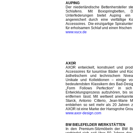
AUPING
Der niederländische Bettenhersteller s
Schlafens. Mit Boxspringbetten, 
Unterfederungen bietet Auping ein u
angereichert durch eine vielfältige 
Accessoires. Die einzigartige Spiralunte
für erholsamen Schlaf und einen frischen 
www.vucx.de
AXOR
AXOR entwickelt, konstruiert und pro
Accessoires für luxuriöse Bäder und Küc
ästhetischem und technischem Niveau
Unikate und Kollektionen – einige v
bedeutendsten Klassikern des Bad-Design
„Form Follows Perfection“ in si
Entwicklungsprozess aufzuhören, bis si
entfernen lässt. Mit weltweit anerkannt
Starck, Antonio Citterio, Jean-Marie 
entstehen so seit mehr als 20 Jahren z
AXOR ist eine Marke der Hansgrohe Grou
www.axor-design.com
BW BIELEFELDER WERKSTÄTTEN
In den Premium-Sitzmöbeln der BW Bie