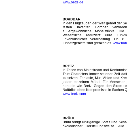
www.bette.de
BORDBAR
In den Flugzeugen der Welt gehört der Se
festen Inventar. Bordbar verwand
außergewöhnliche Möbelstücke. Die
Wesentliche reduziert: Pure Fun
unverwüstlicher Verarbeitung. Ob
Einsatzgebiete sind grenzenlos.
www.bor
BRETZ
In Zeiten von Mainstream und Konformis
True Characters immer seltener. Zeit da
zu setzen. Fantasie, Mut, Vision und Krea
jedem einzelnen Möbel. Für Menschen,
handeln wie Bretz. Gegen den Strom s
Natürlich ohne Kompromisse in Sachen Q
www.bretz.com
BRÜHL
Brühl fertigt einzigartige Sofas und Ses
ökologischer Herstellungsweise. Alle 