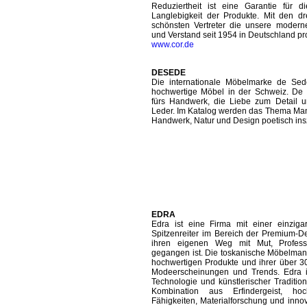
Reduziertheit ist eine Garantie für
Langlebigkeit der Produkte. Mit den d
schönsten Vertreter die unsere modern
und Verstand seit 1954 in Deutschland pro
www.cor.de
DESEDE
Die internationale Möbelmarke de Sede
hochwertige Möbel in der Schweiz. De S
fürs Handwerk, die Liebe zum Detail 
Leder. Im Katalog werden das Thema Man
Handwerk, Natur und Design poetisch ins
EDRA
Edra ist eine Firma mit einer einzigar
Spitzenreiter im Bereich der Premium-De
ihren eigenen Weg mit Mut, Professi
gegangen ist. Die toskanische Möbelmanuf
hochwertigen Produkte und ihrer über 30
Modeerscheinungen und Trends. Edra 
Technologie und künstlerischer Tradition
Kombination aus Erfindergeist, hoch
Fähigkeiten, Materialforschung und inno