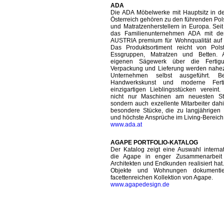
ADA
Die ADA Möbelwerke mit Hauptsitz in de
Österreich gehören zu den führenden Pols
und Matratzenherstellern in Europa. Seit
das Familienunternehmen ADA mit d
AUSTRIA premium für Wohnqualität auf
Das Produktsortiment reicht von Pol
Essgruppen, Matratzen und Betten.
eigenen Sägewerk über die Fertig
Verpackung und Lieferung werden nahezu
Unternehmen selbst ausgeführt. 
Handwerkskunst und moderne Ferti
einzigartigen Lieblingsstücken vereint
nicht nur Maschinen am neuesten St
sondern auch exzellente Mitarbeiter dahi
besondere Stücke, die zu langjährigen 
und höchste Ansprüche im Living-Bereich 
www.ada.at
AGAPE PORTFOLIO-KATALOG
Der Katalog zeigt eine Auswahl internat
die Agape in enger Zusammenarbeit 
Architekten und Endkunden realisiert hat. 
Objekte und Wohnungen dokumentie
facettenreichen Kollektion von Agape.
www.agapedesign.de