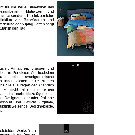
teht für die neue Dimension des
Designbetten, Matratzen und
mfassendes Produktportfolio,
Kollektion von Bettwäschen und
rfederung der Auping Betten sorgt
Start in den Tag.
duziert Armaturen, Brausen und
hen in Perfektion. Auf höchstem
 entstehen avantgardistische
on ihnen zählen heute zu den
s. Sie alle tragen den Anspruch
ch – nicht eher mit einem
ch nichts mehr hinzufügen oder
en Designern, darunter Philippe
Massaud und Patricia Urquiola,
ukunftsweisende Designobjekte.
p.
lefelder Werkstätten