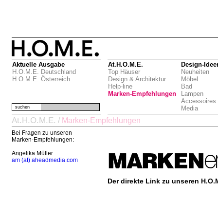
Aktuelle Ausgabe
At.H.O.M.E.
Design-Idee
H.O.M.E. Deutschland
Top Häuser
Neuheiten
H.O.M.E. Österreich
Design & Architektur
Möbel
Help-line
Bad
Marken-Empfehlungen
Lampen
Accessoires
suchen
Media
At.H.O.M.E.
/
Marken-Empfehlungen
Bei Fragen zu unseren
Marken-Empfehlungen:
Angelika Müller
am (at) aheadmedia.com
Der direkte Link zu unseren H.O