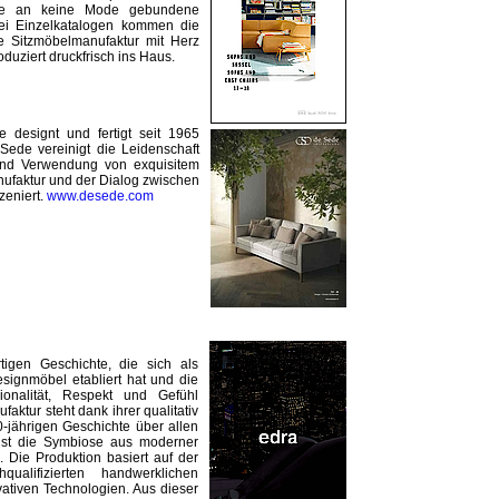
 die an keine Mode gebundene
rei Einzelkatalogen kommen die
e Sitzmöbelmanufaktur mit Herz
duziert druckfrisch ins Haus.
 designt und fertigt seit 1965
ede vereinigt die Leidenschaft
und Verwendung von exquisitem
ufaktur und der Dialog zwischen
zeniert.
www.desede.com
tigen Geschichte, die sich als
signmöbel etabliert hat und die
onalität, Respekt und Gefühl
aktur steht dank ihrer qualitativ
-jährigen Geschichte über allen
ist die Symbiose aus moderner
. Die Produktion basiert auf der
qualifizierten handwerklichen
vativen Technologien. Aus dieser