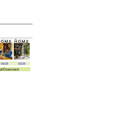
04/26
03/26
d
/
Österreich