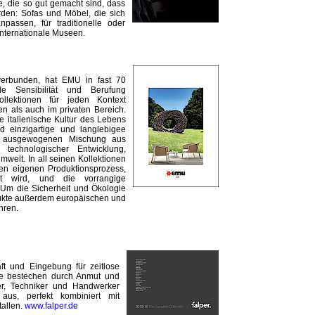
, die so gut gemacht sind, dass
rden: Sofas und Möbel, die sich
passen, für traditionelle oder
nternationale Museen.
 verbunden, hat EMU in fast 70
le Sensibilität und Berufung
ollektionen für jeden Kontext
en als auch im privaten Bereich.
e italienische Kultur des Lebens
d einzigartige und langlebigee
er ausgewogenen Mischung aus
, technologischer Entwicklung,
mwelt. In all seinen Kollektionen
en eigenen Produktionsprozess,
llt wird, und die vorrangige
. Um die Sicherheit und Ökologie
ukte außerdem europäischen und
hren.
t und Eingebung für zeitlose
Sie bestechen durch Anmut und
er, Techniker und Handwerker
 aus, perfekt kombiniert mit
tallen.
www.falper.de