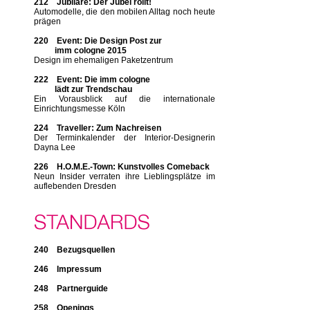
212 Jubilare: Der Jubel rollt!
Automodelle, die den mobilen Alltag noch heute
prägen
220 Event: Die Design Post zur
imm cologne 2015
Design im ehemaligen Paketzentrum
222 Event: Die imm cologne
lädt zur Trendschau
Ein Vorausblick auf die internationale
Einrichtungsmesse Köln
224 Traveller: Zum Nachreisen
Der Terminkalender der Interior-Designerin
Dayna Lee
226 H.O.M.E.-Town: Kunstvolles Comeback
Neun Insider verraten ihre Lieblingsplätze im
auflebenden Dresden
240 Bezugsquellen
246 Impressum
248 Partnerguide
258 Openings