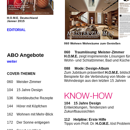
H.O.M.E. Deutschland
Jänner 2015
EDITORIAL
060 Wohnen Wohnräume zum Genießen
060 Traumlösung: Meister-Zimmer
ABO Angebote
H.O.M.E.
zeigt inspirierende Lösungen für
Wohn- und Schlafzimmer, Bad und Küche
weiter
088 Mode: Design-Album
Zum Jubiläum präsentiert
H.O.M.E.
bildsc
COVER-THEMEN
Beispiele für die Verbindung von Mode- 
Wohndesign aus den letzten 15 Jahren
060 Meister-Zimmer
104 15 Jahre Design
136 Norddeutsche Rezepte
104 15 Jahre Design
144 Hörer mit Köpfchen
Entwicklungen, Tendenzen und
Zukunftsaussichten
162 Wohnen mit Mehr-Blick
112 Helpline: Erste Hilfe
172 Der Sonne entgegen
Tipps vom Profi: Dr.
H.O.M.E.
löst Proble