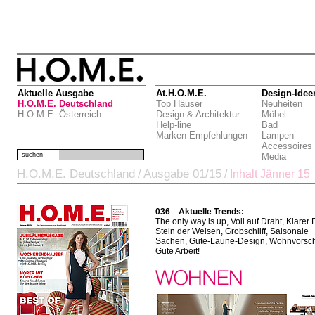
Aktuelle Ausgabe
At.H.O.M.E.
Design-Idee
H.O.M.E. Deutschland
Top Häuser
Neuheiten
H.O.M.E. Österreich
Design & Architektur
Möbel
Help-line
Bad
Marken-Empfehlungen
Lampen
Accessoires
suchen
Media
H.O.M.E. Deutschland
Ausgabe 01/15
/
/
Inhalt Jänner 15
036 Aktuelle Trends:
The only way is up, Voll auf Draht, Klarer F
Stein der Weisen, Grobschliff, Saisonale
Sachen, Gute-Laune-Design, Wohnvorsc
Gute Arbeit!