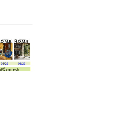
04/26
03/26
d
/
Österreich