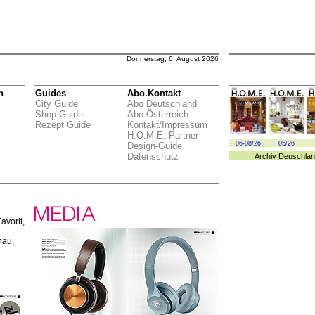
Donnerstag, 6. August 2026
n
Guides
Abo.Kontakt
City Guide
Abo Deutschland
Shop Guide
Abo Österreich
Rezept Guide
Kontakt/Impressum
H.O.M.E. Partner
06-08/26
05/26
Design-Guide
Datenschutz
Archiv
Deuschlan
avorit,
hau,