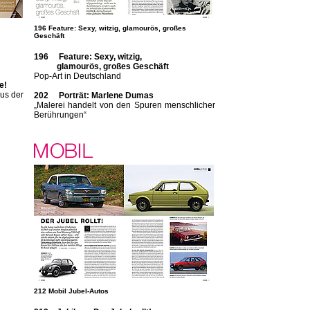
196 Feature: Sexy, witzig, glamourös, großes
Geschäft
196 Feature: Sexy, witzig,
glamourös, großes Geschäft
Pop-Art in Deutschland
e!
us der
202 Porträt: Marlene Dumas
„Malerei handelt von den Spuren menschlicher
Be­rüh­rungen“
212 Mobil Jubel-Autos