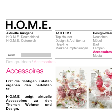
Aktuelle Ausgabe
At.H.O.M.E.
Design-Idee
H.O.M.E. Deutschland
Top Häuser
Neuheiten
H.O.M.E. Österreich
Design & Architektur
Möbel
Help-line
Bad
Marken-Empfehlungen
Lampen
Accessoires
suchen
Media
Design-Ideen
/
Accessoires
Erst die richtigen Zutaten
ergeben den perfekten
Stil.
H.O.M.E. zeigt aktuelle
Accessoires zu den
Themen Wohnen und
Design.