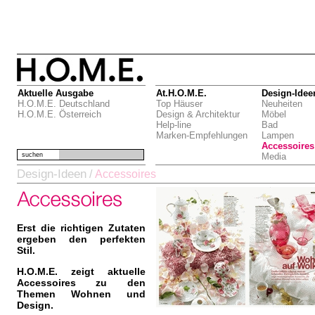
Aktuelle Ausgabe
At.H.O.M.E.
Design-Idee
H.O.M.E. Deutschland
Top Häuser
Neuheiten
H.O.M.E. Österreich
Design & Architektur
Möbel
Help-line
Bad
Marken-Empfehlungen
Lampen
Accessoires
suchen
Media
Design-Ideen
/
Accessoires
Erst die richtigen Zutaten
ergeben den perfekten
Stil.
H.O.M.E. zeigt aktuelle
Accessoires zu den
Themen Wohnen und
Design.