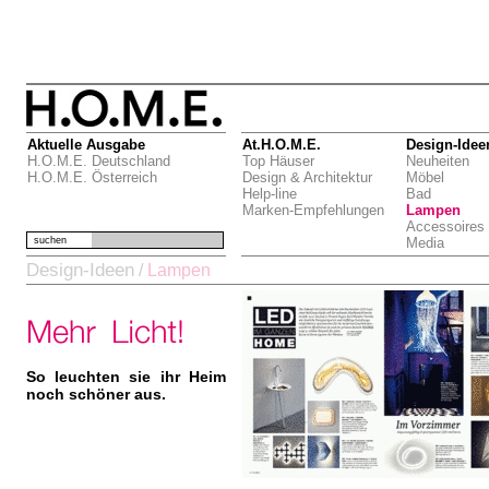
Aktuelle Ausgabe
At.H.O.M.E.
Design-Idee
H.O.M.E. Deutschland
Top Häuser
Neuheiten
H.O.M.E. Österreich
Design & Architektur
Möbel
Help-line
Bad
Marken-Empfehlungen
Lampen
Accessoires
suchen
Media
Design-Ideen
/
Lampen
So leuchten sie ihr Heim
noch schöner aus.