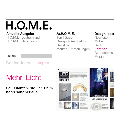
Aktuelle Ausgabe
At.H.O.M.E.
Design-Idee
H.O.M.E. Deutschland
Top Häuser
Neuheiten
H.O.M.E. Österreich
Design & Architektur
Möbel
Help-line
Bad
Marken-Empfehlungen
Lampen
Accessoires
suchen
Media
Design-Ideen
/
Lampen
So leuchten sie ihr Heim
noch schöner aus.