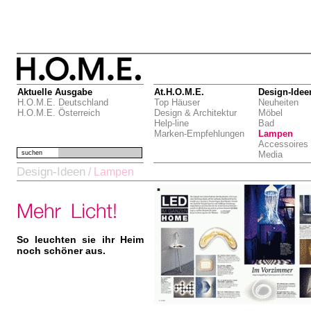
Aktuelle Ausgabe
At.H.O.M.E.
Design-Idee
H.O.M.E. Deutschland
Top Häuser
Neuheiten
H.O.M.E. Österreich
Design & Architektur
Möbel
Help-line
Bad
Marken-Empfehlungen
Lampen
Accessoires
suchen
Media
Design-Ideen
/
Lampen
So leuchten sie ihr Heim
noch schöner aus.