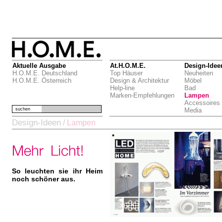
Aktuelle Ausgabe
At.H.O.M.E.
Design-Idee
H.O.M.E. Deutschland
Top Häuser
Neuheiten
H.O.M.E. Österreich
Design & Architektur
Möbel
Help-line
Bad
Marken-Empfehlungen
Lampen
Accessoires
suchen
Media
Design-Ideen
/
Lampen
So leuchten sie ihr Heim
noch schöner aus.