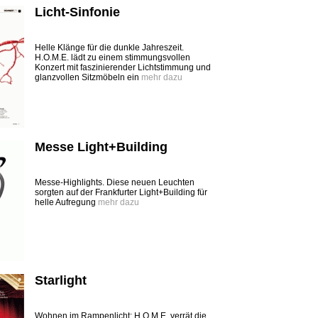
Licht-Sinfonie
Helle Klänge für die dunkle Jahreszeit.
H.O.M.E. lädt zu einem stimmungsvollen
Konzert mit faszinierender Lichtstimmung und
glanzvollen Sitzmöbeln ein
mehr dazu
Messe Light+Building
Messe-Highlights. Diese neuen Leuchten
sorgten auf der Frankfurter Light+Building für
helle Aufregung
mehr dazu
Starlight
Wohnen im Rampenlicht: H.O.M.E. verrät die