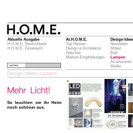
Aktuelle Ausgabe
At.H.O.M.E.
Design-Idee
H.O.M.E. Deutschland
Top Häuser
Neuheiten
H.O.M.E. Österreich
Design & Architektur
Möbel
Help-line
Bad
Marken-Empfehlungen
Lampen
Accessoires
suchen
Media
Design-Ideen
/
Lampen
So leuchten sie ihr Heim
noch schöner aus.