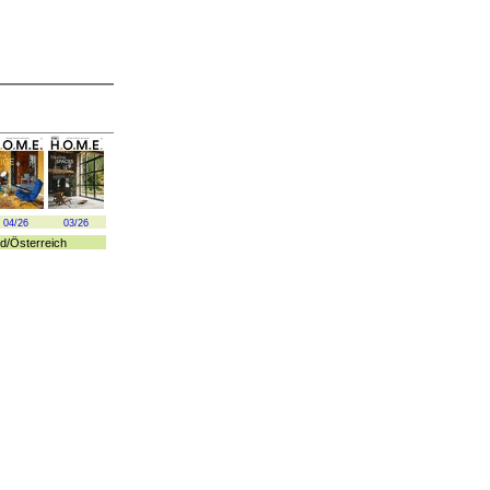
04/26
03/26
d
/
Österreich