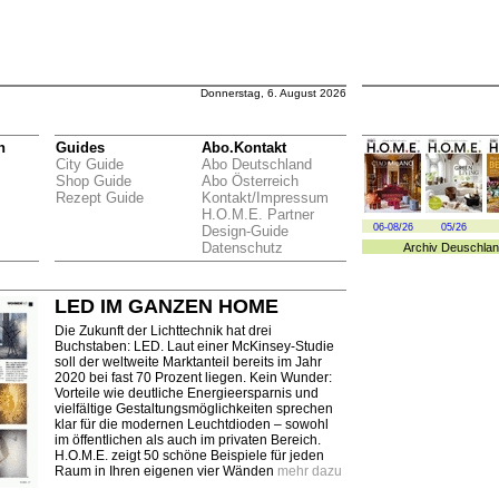
Donnerstag, 6. August 2026
n
Guides
Abo.Kontakt
City Guide
Abo Deutschland
Shop Guide
Abo Österreich
Rezept Guide
Kontakt/Impressum
H.O.M.E. Partner
06-08/26
05/26
Design-Guide
Datenschutz
Archiv
Deuschlan
LED IM GANZEN HOME
Die Zukunft der Lichttechnik hat drei
Buchstaben: LED. Laut einer McKinsey-Studie
soll der weltweite Marktanteil bereits im Jahr
2020 bei fast 70 Prozent liegen. Kein Wunder:
Vorteile wie deutliche Energieersparnis und
vielfältige Gestaltungsmöglichkeiten sprechen
klar für die modernen Leuchtdioden – sowohl
im öffentlichen als auch im privaten Bereich.
H.O.M.E. zeigt 50 schöne Beispiele für jeden
Raum in Ihren eigenen vier Wänden
mehr dazu