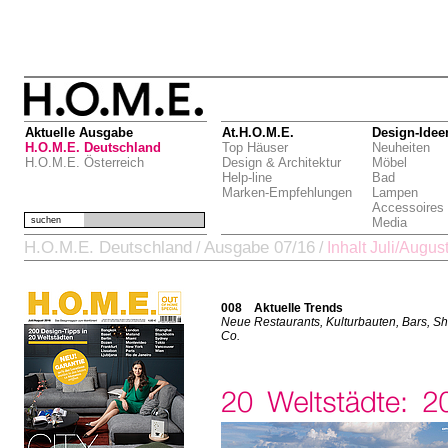
Aktuelle Ausgabe
At.H.O.M.E.
Design-Idee
H.O.M.E. Deutschland
Top Häuser
Neuheiten
H.O.M.E. Österreich
Design & Architektur
Möbel
Help-line
Bad
Marken-Empfehlungen
Lampen
Accessoires
suchen
Media
H.O.M.E. Deutschland
Ausgabe 07/16
/
/
Inhalt Juli/Augus
008 Aktuelle Trends
Neue Restaurants, Kulturbauten, Bars, S
Co.