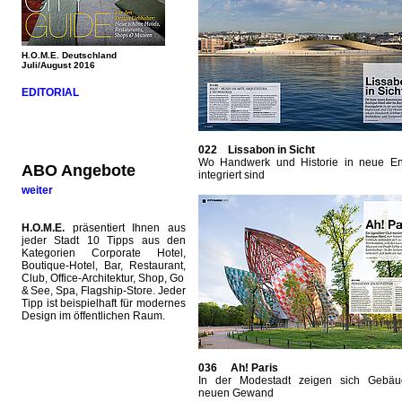
H.O.M.E. Deutschland
Juli/August 2016
EDITORIAL
022 Lissabon in Sicht
Wo Handwerk und Historie in neue En
ABO Angebote
integriert sind
weiter
H.O.M.E.
präsentiert Ihnen aus
jeder Stadt 10 Tipps aus den
Kategorien Corporate Hotel,
Boutique-Hotel, Bar, ­Restaurant,
Club, Office-Architektur, Shop, Go
& See, Spa, Flagship-Store. Jeder
Tipp ist beispielhaft für modernes
Design im öffentlichen Raum.
036 Ah! Paris
In der Modestadt zeigen sich Gebä
neuen Gewand