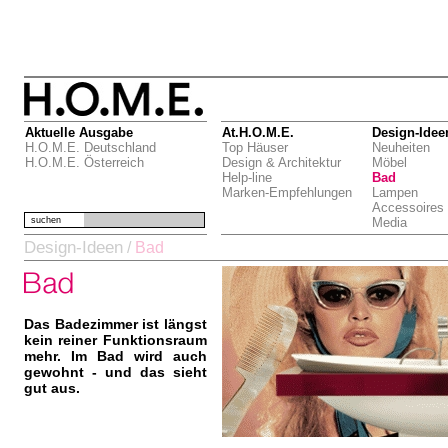
Aktuelle Ausgabe
At.H.O.M.E.
Design-Idee
H.O.M.E. Deutschland
Top Häuser
Neuheiten
H.O.M.E. Österreich
Design & Architektur
Möbel
Help-line
Bad
Marken-Empfehlungen
Lampen
Accessoires
suchen
Media
Design-Ideen
/
Bad
Das Badezimmer ist längst
kein reiner Funktionsraum
mehr. Im Bad wird auch
gewohnt - und das sieht
gut aus.