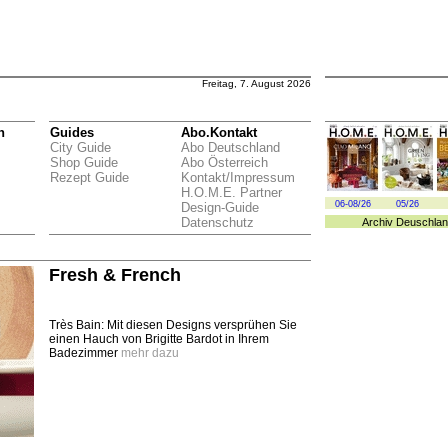
Freitag, 7. August 2026
n
Guides
Abo.Kontakt
City Guide
Abo Deutschland
Shop Guide
Abo Österreich
Rezept Guide
Kontakt/Impressum
H.O.M.E. Partner
06-08/26
05/26
Design-Guide
Datenschutz
Archiv
Deuschlan
Fresh & French
Très Bain: Mit diesen Designs versprühen Sie
einen Hauch von Brigitte Bardot in Ihrem
Badezimmer
mehr dazu