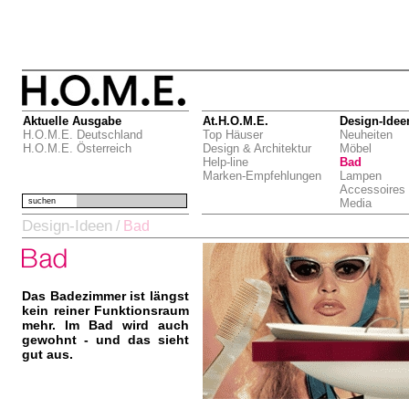
Aktuelle Ausgabe
At.H.O.M.E.
Design-Idee
H.O.M.E. Deutschland
Top Häuser
Neuheiten
H.O.M.E. Österreich
Design & Architektur
Möbel
Help-line
Bad
Marken-Empfehlungen
Lampen
Accessoires
suchen
Media
Design-Ideen
/
Bad
Das Badezimmer ist längst
kein reiner Funktionsraum
mehr. Im Bad wird auch
gewohnt - und das sieht
gut aus.