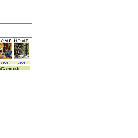
04/26
03/26
d
/
Österreich