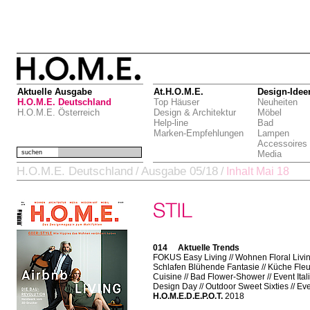
Aktuelle Ausgabe
At.H.O.M.E.
Design-Idee
H.O.M.E. Deutschland
Top Häuser
Neuheiten
H.O.M.E. Österreich
Design & Architektur
Möbel
Help-line
Bad
Marken-Empfehlungen
Lampen
Accessoires
suchen
Media
H.O.M.E. Deutschland
Ausgabe 05/18
/
/
Inhalt Mai 18
014 Aktuelle Trends
FOKUS Easy Living // Wohnen Floral Livin
Schlafen Blühende Fantasie // Küche Fleu
Cuisine // Bad Flower-Shower // Event Ital
Design Day // Outdoor Sweet Sixties // Ev
H.O.M.E.D.E.P.O.T.
2018