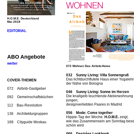
H.O.M.E. Deutschland
Mai 2018
EDITORIAL
ABO Angebote
weiter
072 Wohnen Das Airbnb-Home
032 Sunny Living: Villa Sonnengruß
Das lichtdurchflutete Haus einer Yogalehr
COVER-THEMEN
der Nähe von Bologna
072 Airbnb-Gastgeber
046 Sunny Living: Sonne im Herzen
Die knallgelb leuchtende Atelierwohnung
092 Gemeinschaftsküchen
jungen,
designverliebten Paares in Madrid
112 Bau-Revolution
056 Mode: Come together
136 Architekturgruppen
Hippie-Tag der Woche:
H.O.M.E.
zeigt,
wie das Zusammensein am Sonntag bes
168 Cityguide Moskau
schön wird
066 Desirées Lookbook