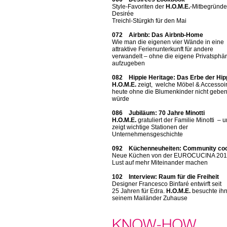
Style-Favoriten der
H.O.M.E.
-Mitbegründe
Desirée
Treichl-Stürgkh für den Mai
072 Airbnb: Das Airbnb-Home
Wie man die eigenen vier Wände in eine
attraktive Ferienunterkunft für andere
verwandelt – ohne die eigene Privatsphä
aufzugeben
082 Hippie Heritage: Das Erbe der Hip
H.O.M.E.
zeigt, welche Möbel & Accessoi
heute ohne die Blumenkinder nicht gebe
würde
086 Jubiläum: 70 Jahre Minotti
H.O.M.E.
gratuliert der Familie Minotti – 
zeigt wichtige Stationen der
Unternehmensgeschichte
092 Küchenneuheiten: Community co
Neue Küchen von der EUROCUCINA 2018
Lust auf mehr Miteinander machen
102 Interview: Raum für die Freiheit
Designer Francesco Binfaré entwirft seit
25 Jahren für Edra.
H.O.M.E.
besuchte ihn
seinem Mailänder Zuhause