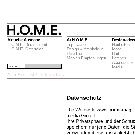
Aktuelle Ausgabe
At.H.O.M.E.
Design-Idee
H.O.M.E. Deutschland
Top Häuser
Neuheiten
H.O.M.E. Österreich
Design & Architektur
Möbel
Help-line
Bad
Marken-Empfehlungen
Lampen
Accessoires
suchen
Media
Abo.Kontakt
/
Datenschutz
Datenschutz
Die Webseite www.home-mag.com
media GmbH.
Ihre Privatsphäre und der Schutz
speichern nur jene Daten, die 
verwenden diese ausschließlich 