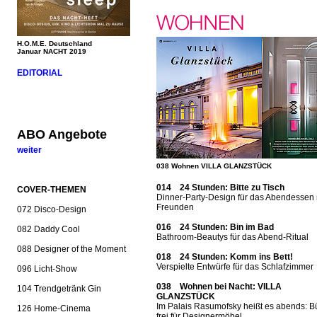
H.O.M.E. Deutschland
Januar NACHT 2019
EDITORIAL
ABO Angebote
weiter
038 Wohnen VILLA GLANZSTÜCK
014 24 Stunden: Bitte zu Tisch
COVER-THEMEN
Dinner-Party-Design für das Abendessen 
Freunden
072 Disco-Design
016 24 Stunden: Bin im Bad
082 Daddy Cool
Bathroom-Beautys für das Abend-Ritual
088 Designer of the Moment
018 24 Stunden: Komm ins Bett!
Verspielte Entwürfe für das Schlafzimmer
096 Licht-Show
038 Wohnen bei Nacht: VILLA
104 Trendgetränk Gin
GLANZSTÜCK
Im Palais Rasumofsky heißt es abends: 
126 Home-Cinema
frei für Designermöbel