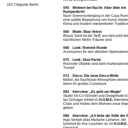
162 Cityguide Berlin
050 Wohnen bei Nacht: Aber bitte mit
Rampenlicht!
Nach Sonnenuntergang in der Casa Ram
eine subtile Begegnung von Kunst, lokal
Klima und modern interpretierter Tradition
060 Mode: Blue Velvet
Blauer Samt ist der Stoff, aus dem jetzt di
nächtlichen Wohn-Träume sind
068 Look: Rommé-Runde
Accessoires für den stilvollen Spieleaben
070 Look: Skat-Partie
Reizvolle Objekte sind beim Kartenabend
Trumpf
072 Disco: Die neue Disco-Welle
Möbel, die Nachtclub-Atmosphäre verbrei
feiern ihr großes Comeback
082 Interview: „Es geht um Magie“
Studio 54-Co-Gründer und Designhotel-Er
Ian Schrager erklärt im
H.O.M.E.
-Interview
Clubs und Hotels dem Wohnen neue Imp
geben
088 Interview: „Ich liebe die Stille der
Inga Sempé alias Madame Lampion, die
berühmt für ihre Leuchten ist, im
H.O.M.E.
Gespräch