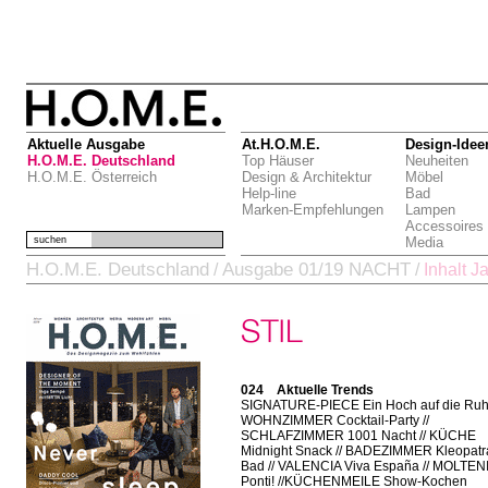
Aktuelle Ausgabe
At.H.O.M.E.
Design-Idee
H.O.M.E. Deutschland
Top Häuser
Neuheiten
H.O.M.E. Österreich
Design & Architektur
Möbel
Help-line
Bad
Marken-Empfehlungen
Lampen
Accessoires
suchen
Media
H.O.M.E. Deutschland
Ausgabe 01/19 NACHT
/
/
Inhalt 
024 Aktuelle Trends
SIGNATURE-PIECE Ein Hoch auf die Ruhe
WOHNZIMMER Cocktail-Party //
SCHLAFZIMMER 1001 Nacht // KÜCHE
Midnight Snack // BADEZIMMER Kleopatr
Bad // VALENCIA Viva España // MOLTENI
Ponti! //KÜCHENMEILE Show-Kochen