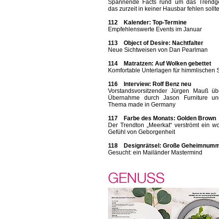
Spannende Facts rund um das Trendge
das zurzeit in keiner Hausbar fehlen sollt
112 Kalender: Top-Termine
Empfehlenswerte Events im Januar
113 Object of Desire: Nachtfalter
Neue Sichtweisen von Dan Pearlman
114 Matratzen: Auf Wolken gebettet
Komfortable Unterlagen für himmlischen 
116 Interview: Rolf Benz neu
Vorstandsvorsitzender Jürgen Mauß üb
Übernahme durch Jason Furniture u
Thema made in Germany
117 Farbe des Monats: Golden Brown
Der Trendton „Meerkat“ verströmt ein w
Gefühl von Geborgenheit
118 Designrätsel: Große Geheimnum
Gesucht: ein Mailänder Mastermind