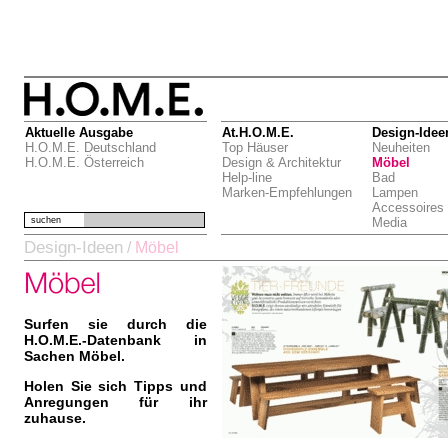
Aktuelle Ausgabe
At.H.O.M.E.
Design-Idee
H.O.M.E. Deutschland
Top Häuser
Neuheiten
H.O.M.E. Österreich
Design & Architektur
Möbel
Help-line
Bad
Marken-Empfehlungen
Lampen
Accessoires
suchen
Media
Design-Ideen
/
Möbel
Surfen sie durch die
H.O.M.E.-Datenbank in
Sachen Möbel.
Holen Sie sich Tipps und
Anregungen für ihr
zuhause.