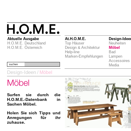
Aktuelle Ausgabe
At.H.O.M.E.
Design-Idee
H.O.M.E. Deutschland
Top Häuser
Neuheiten
H.O.M.E. Österreich
Design & Architektur
Möbel
Help-line
Bad
Marken-Empfehlungen
Lampen
Accessoires
suchen
Media
Design-Ideen
/
Möbel
Surfen sie durch die
H.O.M.E.-Datenbank in
Sachen Möbel.
Holen Sie sich Tipps und
Anregungen für ihr
zuhause.