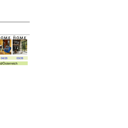
04/26
03/26
d
/
Österreich