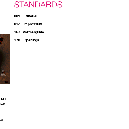
009 Editorial
012 Impressum
162 Partnerguide
170 Openings
.M.E.
izer
oš