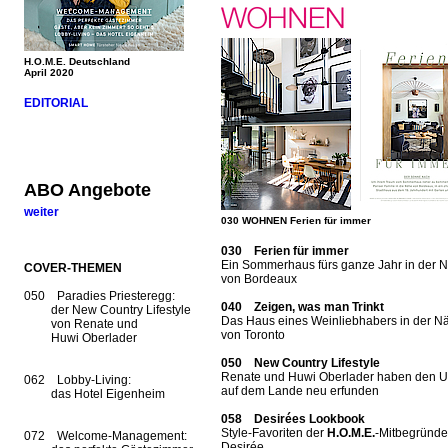
H.O.M.E. Deutschland
April 2020
EDITORIAL
ABO Angebote
weiter
030 WOHNEN Ferien für immer
030 Ferien für immer
Ein Sommerhaus fürs ganze Jahr in der 
COVER-THEMEN
von Bordeaux
050 Paradies Priesteregg:
040 Zeigen, was man Trinkt
der New Country Lifestyle
Das Haus eines Weinliebhabers in der N
von Renate und
von Toronto
Huwi Oberlader
050 New Country Lifestyle
Renate und Huwi Oberlader haben den U
062 Lobby-Living:
auf dem Lande neu erfunden
das Hotel Eigenheim
058 Desirées Lookbook
Style-Favoriten der
H.O.M.E.
-Mitbegründe
072 Welcome-Management:
Desirée