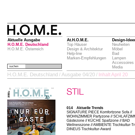
Aktuelle Ausgabe
At.H.O.M.E.
Design-Idee
H.O.M.E. Deutschland
Top Häuser
Neuheiten
H.O.M.E. Österreich
Design & Architektur
Möbel
Help-line
Bad
Marken-Empfehlungen
Lampen
Accessoires
suchen
Media
H.O.M.E. Deutschland
Ausgabe 04/20
/
/
Inhalt April 20
014 Aktuelle Trends
SIGNATURE PIECE Komfortzone Sofa //
WOHNZIMMER Partyzone // SCHLAFZI
Gästezone // KÜCHE Spaßzone // BAD
Wellnesszone // AMBIENTE Tischkultur-Tr
DINEUS Tischkultur-Award