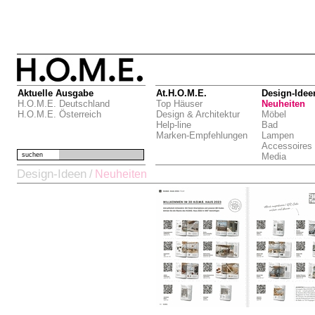
Aktuelle Ausgabe
At.H.O.M.E.
Design-Idee
H.O.M.E. Deutschland
Top Häuser
Neuheiten
H.O.M.E. Österreich
Design & Architektur
Möbel
Help-line
Bad
Marken-Empfehlungen
Lampen
Accessoires
suchen
Media
Design-Ideen
/
Neuheiten