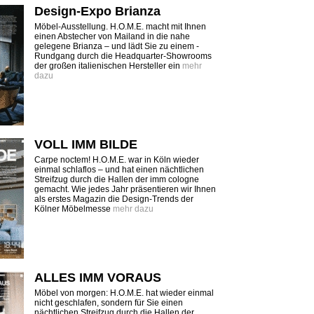
Design-Expo Brianza
Möbel-Ausstellung. H.O.M.E. macht mit Ihnen
einen Abstecher von Mailand in die nahe
gelegene Brianza – und lädt Sie zu einem ­
Rundgang durch die Headquarter-Showrooms
der großen italienischen Hersteller ein
mehr
dazu
VOLL IMM BILDE
Carpe noctem! H.O.M.E. war in Köln wieder
einmal schlaflos – und hat einen nächtlichen
Streifzug durch die Hallen der imm cologne
gemacht. Wie jedes Jahr präsentieren wir Ihnen
als erstes Magazin die Design-Trends der
Kölner Möbelmesse
mehr dazu
ALLES IMM VORAUS
Möbel von morgen: H.O.M.E. hat wieder einmal
nicht geschlafen, sondern für Sie einen
nächtlichen Streifzug durch die Hallen der