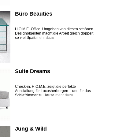
Büro Beauties
H.O.M.E.-Office. Umgeben von diesen schönen
Designobjekten macht die Arbeit gleich doppelt
so viel Spaß
mehr dazu
Suite Dreams
Check-in. H.O.M.E. zeigt die perfekte
Ausstattung für Luxusherbergen – und für das
Schlafzimmer zu Hause
mehr dazu
Jung & Wild