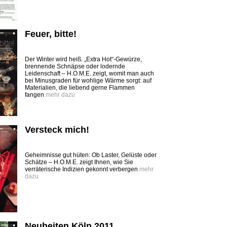
Feuer, bitte!
Der Winter wird heiß. „Extra Hot“-Gewürze,
brennende Schnäpse oder lodernde
Leidenschaft – H.O.M.E. zeigt, womit man auch
bei Minusgraden für wohlige Wärme sorgt: auf
Materialien, die liebend gerne Flammen
fangen
mehr dazu
Versteck mich!
Geheimnisse gut hüten: Ob Laster, Gelüste oder
Schätze – H.O.M.E. zeigt Ihnen, wie Sie
verräterische Indizien gekonnt verbergen
mehr
dazu
Neuheiten Köln 2011