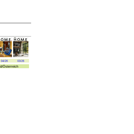
04/26
03/26
d
/
Österreich