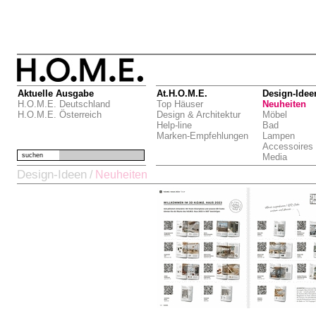
Aktuelle Ausgabe
At.H.O.M.E.
Design-Idee
H.O.M.E. Deutschland
Top Häuser
Neuheiten
H.O.M.E. Österreich
Design & Architektur
Möbel
Help-line
Bad
Marken-Empfehlungen
Lampen
Accessoires
suchen
Media
Design-Ideen
/
Neuheiten