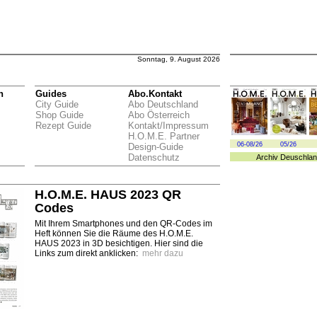
Sonntag, 9. August 2026
n
Guides
Abo.Kontakt
City Guide
Abo Deutschland
Shop Guide
Abo Österreich
Rezept Guide
Kontakt/Impressum
H.O.M.E. Partner
06-08/26
05/26
Design-Guide
Datenschutz
Archiv
Deuschlan
H.O.M.E. HAUS 2023 QR
Codes
Mit Ihrem Smartphones und den QR-Codes im
Heft können Sie die Räume des H.O.M.E.
HAUS 2023 in 3D besichtigen. Hier sind die
Links zum direkt anklicken:
mehr dazu