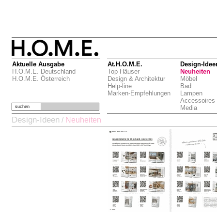
Aktuelle Ausgabe
At.H.O.M.E.
Design-Idee
H.O.M.E. Deutschland
Top Häuser
Neuheiten
H.O.M.E. Österreich
Design & Architektur
Möbel
Help-line
Bad
Marken-Empfehlungen
Lampen
Accessoires
suchen
Media
Design-Ideen
/
Neuheiten