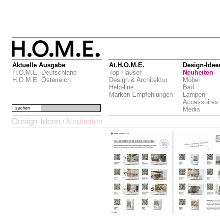
Aktuelle Ausgabe
At.H.O.M.E.
Design-Idee
H.O.M.E. Deutschland
Top Häuser
Neuheiten
H.O.M.E. Österreich
Design & Architektur
Möbel
Help-line
Bad
Marken-Empfehlungen
Lampen
Accessoires
suchen
Media
Design-Ideen
/
Neuheiten