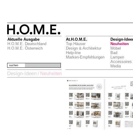
Aktuelle Ausgabe
At.H.O.M.E.
Design-Idee
H.O.M.E. Deutschland
Top Häuser
Neuheiten
H.O.M.E. Österreich
Design & Architektur
Möbel
Help-line
Bad
Marken-Empfehlungen
Lampen
Accessoires
suchen
Media
Design-Ideen
/
Neuheiten