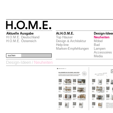
Aktuelle Ausgabe
At.H.O.M.E.
Design-Idee
H.O.M.E. Deutschland
Top Häuser
Neuheiten
H.O.M.E. Österreich
Design & Architektur
Möbel
Help-line
Bad
Marken-Empfehlungen
Lampen
Accessoires
suchen
Media
Design-Ideen
/
Neuheiten