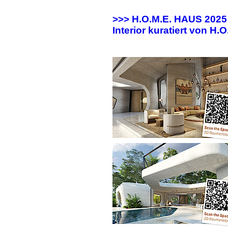
>>> H.O.M.E. HAUS 202
Interior kuratiert von H.O