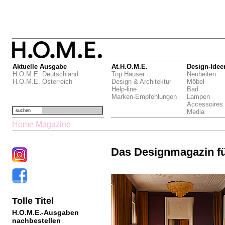
Aktuelle Ausgabe
At.H.O.M.E.
Design-Idee
H.O.M.E. Deutschland
Top Häuser
Neuheiten
H.O.M.E. Österreich
Design & Architektur
Möbel
Help-line
Bad
Marken-Empfehlungen
Lampen
Accessoires
suchen
Media
Home Magazine
Das Designmagazin f
Tolle Titel
H.O.M.E.-Ausgaben
nachbestellen