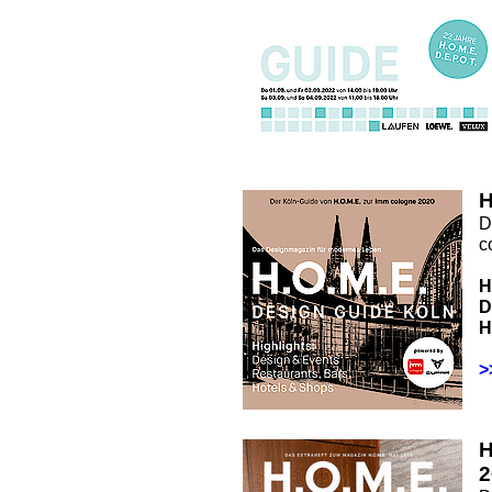
H
D
c
H
D
H
>
2