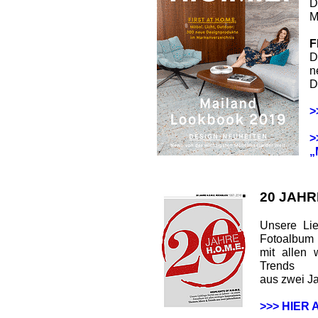
D
M
F
D
n
D
>
>
„
20 JAHR
Unsere Lie
Fotoalbum
mit allen 
Trends
aus zwei J
>>> HIER