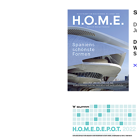
S
D
J
D
W
S
>