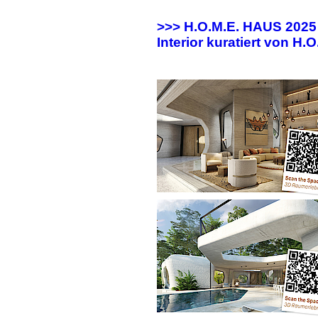
>>> H.O.M.E. HAUS 202
Interior kuratiert von H.O