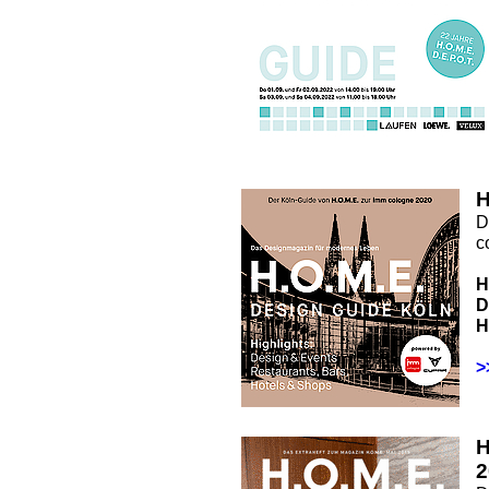
H
D
c
H
D
H
>
2