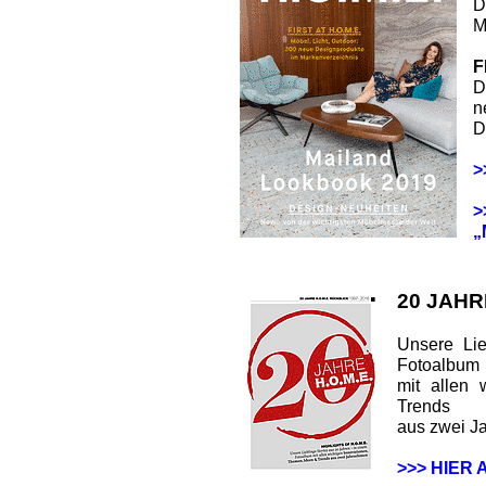
D
M
F
D
n
D
>
>
„
20 JAHR
Unsere Lie
Fotoalbum
mit allen 
Trends
aus zwei J
>>> HIER