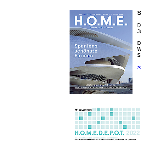
S
D
J
D
W
S
>