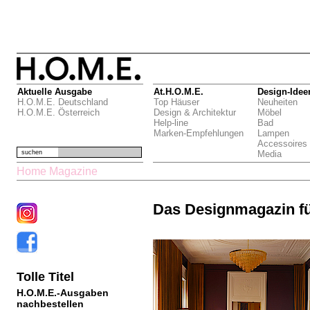
Aktuelle Ausgabe
At.H.O.M.E.
Design-Idee
H.O.M.E. Deutschland
Top Häuser
Neuheiten
H.O.M.E. Österreich
Design & Architektur
Möbel
Help-line
Bad
Marken-Empfehlungen
Lampen
Accessoires
suchen
Media
Home Magazine
Das Designmagazin f
Tolle Titel
H.O.M.E.-Ausgaben
nachbestellen