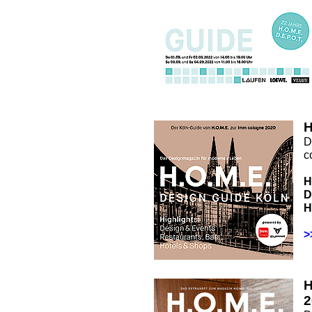
H
D
c
H
D
H
>
2