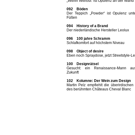
„Within Without“ ist Opulenz an der Wand
092 Böden
Der Teppich „Powder“ ist Opulenz unt
Füßen
094 History of a Brand
Der niederländische Hersteller Leolux
096 100 jahre Schramm
Schlafkomfort auf höchstem Niveau
098 Object of desire
Eben noch Spraydose, jetzt Streetstyle-L
100 Designrätsel
Gesucht: ein Renaissance-Mann au
Zukunft
102 Kolumne: Der Wein zum Design
Martin Pelz empfiehlt die überirdische
des berühmten Châteaus Cheval Blanc