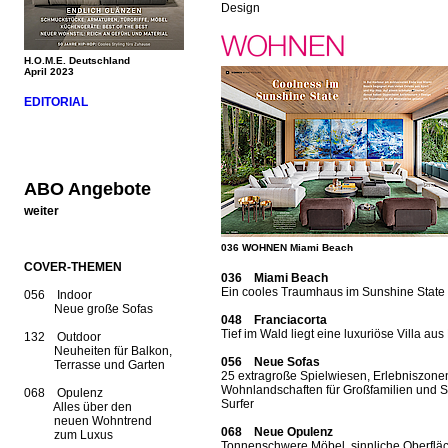
Design
H.O.M.E. Deutschland
April 2023
EDITORIAL
ABO Angebote
weiter
036 WOHNEN Miami Beach
COVER-THEMEN
036 Miami Beach
Ein cooles Traumhaus im Sunshine State
056 Indoor
Neue große Sofas
048 Franciacorta
Tief im Wald liegt eine luxuriöse Villa aus
132 Outdoor
Neuheiten für Balkon,
056 Neue Sofas
Terrasse und Garten
25 extragroße Spielwiesen, Erlebniszone
Wohnlandschaften für Großfamilien und S
068 Opulenz
Surfer
Alles über den
neuen Wohntrend
068 Neue Opulenz
zum Luxus
Tonnenschwere Möbel, sinnliche Oberflä