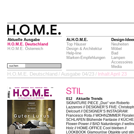
Aktuelle Ausgabe
At.H.O.M.E.
Design-Idee
H.O.M.E. Deutschland
Top Häuser
Neuheiten
H.O.M.E. Österreich
Design & Architektur
Möbel
Help-line
Bad
Marken-Empfehlungen
Lampen
Accessoires
suchen
Media
H.O.M.E. Deutschland
Ausgabe 04/23
/
/
Inhalt April 23
012 Aktuelle Trends
SIGNATURE PIECE „Duo“ von Roberto
Lazzeroni // DESIGNER’S FIVE: Christop
Delcourt // DESIGNER’S INSTAGRAM:
Francesco Rota // WOHNZIMMER Florales
SCHLAFEN Blühende Fantasie // KÜCHE
Flower-Power // BAD Naturdesign // welln
Holz // HOME-OFFICE Cool bleiben //
LOOKBOOK Glamouröse Objekte und stilv