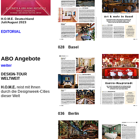
H.O.M.E. Deutschland
Juli/August 2023
EDITORIAL
028 Basel
ABO Angebote
weiter
DESIGN-TOUR
WELTWEIT
H.O.M.E.
reist mit Ihnen
durch die Designweek-Cities
dieser Welt
036 Berlin