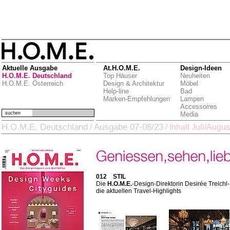
Aktuelle Ausgabe
At.H.O.M.E.
Design-Ideen
H.O.M.E. Deutschland
Top Häuser
Neuheiten
H.O.M.E. Österreich
Design & Architektur
Möbel
Help-line
Bad
Marken-Empfehlungen
Lampen
Accessoires
suchen
Media
H.O.M.E. Deutschland
Ausgabe 07-08/23
/
/
Inhalt Juli/Augu
012 STIL
Die
H.O.M.E.
-Design-Direktorin Desirée Treichl-
die aktuellen Travel-Highlights