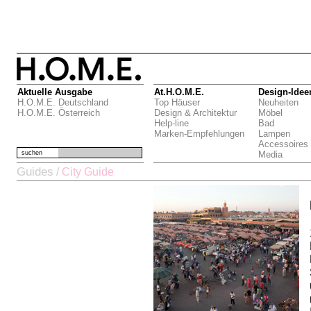
Aktuelle Ausgabe
At.H.O.M.E.
Design-Idee
H.O.M.E. Deutschland
Top Häuser
Neuheiten
H.O.M.E. Österreich
Design & Architektur
Möbel
Help-line
Bad
Marken-Empfehlungen
Lampen
Accessoires
suchen
Media
Guides
/
City Guide