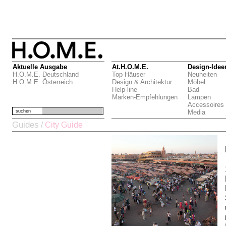
Aktuelle Ausgabe
At.H.O.M.E.
Design-Idee
H.O.M.E. Deutschland
Top Häuser
Neuheiten
H.O.M.E. Österreich
Design & Architektur
Möbel
Help-line
Bad
Marken-Empfehlungen
Lampen
Accessoires
suchen
Media
Guides
/
City Guide