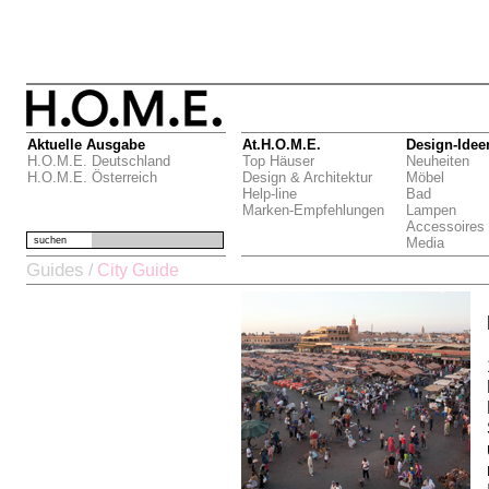
Aktuelle Ausgabe
At.H.O.M.E.
Design-Idee
H.O.M.E. Deutschland
Top Häuser
Neuheiten
H.O.M.E. Österreich
Design & Architektur
Möbel
Help-line
Bad
Marken-Empfehlungen
Lampen
Accessoires
suchen
Media
Guides
/
City Guide