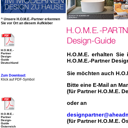
^ Unsere H.O.M.E.-Partner erkennen
Sie vor Ort an diesem Aufkleber
H.O.M.E.-
H.O.M.E. erhalten Sie
Partner
Design-
H.O.M.E.-Partner Desig
Guide
Deutschland
Sie möchten auch H.O.
Zum Download:
Klick auf PDF-Symbol
Bitte eine E-Mail an Mar
(
für
Partner H.O.M.E. D
oder an
designpartner@ahead
H.O.M.E.-
Partner
(für Partner H.O.M.E. Ös
Design-
Guide
Österreich