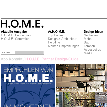
Aktuelle Ausgabe
At.H.O.M.E.
Design-Ideen
H.O.M.E. Deutschland
Top Häuser
Neuheiten
H.O.M.E. Österreich
Design & Architektur
Möbel
Help-line
Bad
Marken-Empfehlungen
Lampen
Accessoires
suchen
Media
Abo.Kontakt
/
H.O.M.E. Partner Design-Guide