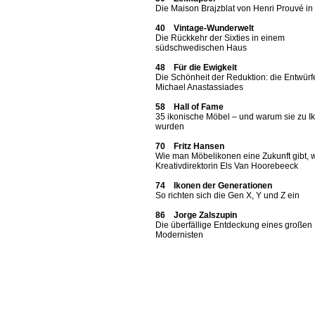
Die Maison Brajzblat von Henri Prouvé i
40 Vintage-Wunderwelt
Die Rückkehr der Sixties in einem
südschwedischen Haus
48 Für die Ewigkeit
Die Schönheit der Reduktion: die Entwürf
Michael Anastassiades
58 Hall of Fame
35 ikonische Möbel – und warum sie zu I
wurden
70 Fritz Hansen
Wie man Möbelikonen eine Zukunft gibt, 
Kreativdirektorin Els Van Hoorebeeck
74 Ikonen der Generationen
So richten sich die Gen X, Y und Z ein
86 Jorge Zalszupin
Die überfällige Entdeckung eines großen
Modernisten