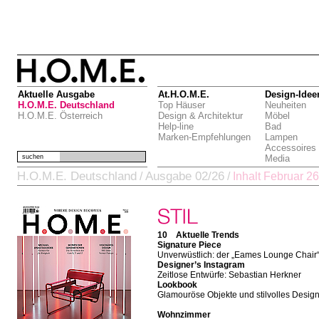
Aktuelle Ausgabe
At.H.O.M.E.
Design-Idee
H.O.M.E. Deutschland
Top Häuser
Neuheiten
H.O.M.E. Österreich
Design & Architektur
Möbel
Help-line
Bad
Marken-Empfehlungen
Lampen
Accessoires
suchen
Media
H.O.M.E. Deutschland
Ausgabe 02/26
/
/
Inhalt Februar 26
10 Aktuelle Trends
Signature Piece
Unverwüstlich: der „Eames Lounge Chair
Designer’s Instagram
Zeitlose Entwürfe: Sebastian Herkner
Lookbook
Glamouröse Objekte und stilvolles Desig
Wohnzimmer