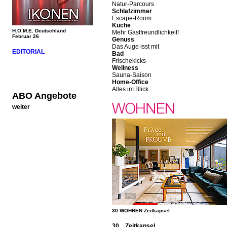
Natur-Parcours
Schlafzimmer
Escape-Room
Küche
H.O.M.E. Deutschland
Mehr Gastfreundlichkeit!
Februar 26
Genuss
Das Auge isst mit
EDITORIAL
Bad
Frischekicks
Wellness
Sauna-Saison
Home-Office
Alles im Blick
ABO Angebote
weiter
30 WOHNEN Zeitkapsel
30 Zeitkapsel