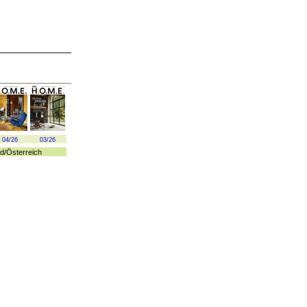
04/26
03/26
d
/
Österreich