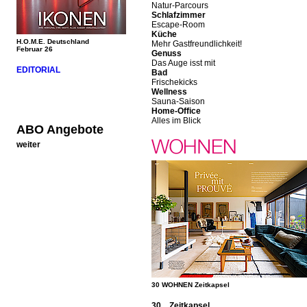
Natur-Parcours
Schlafzimmer
Escape-Room
Küche
H.O.M.E. Deutschland
Mehr Gastfreundlichkeit!
Februar 26
Genuss
Das Auge isst mit
EDITORIAL
Bad
Frischekicks
Wellness
Sauna-Saison
Home-Office
Alles im Blick
ABO Angebote
weiter
30 WOHNEN Zeitkapsel
30 Zeitkapsel