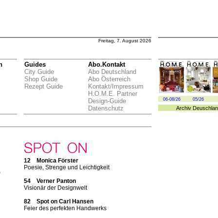
Freitag, 7. August 2026
n
Guides
Abo.Kontakt
City Guide
Abo Deutschland
Shop Guide
Abo Österreich
Rezept Guide
Kontakt/Impressum
H.O.M.E. Partner
06-08/26
05/26
Design-Guide
Datenschutz
Archiv
Deuschlan
12 Monica Förster
Poesie, Strenge und Leichtigkeit
“
54 Verner Panton
Visionär der Designwelt
n
82 Spot on Carl Hansen
Feier des perfekten Handwerks