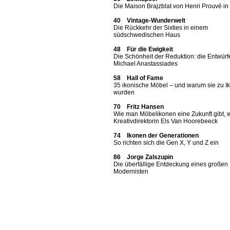
Die Maison Brajzblat von Henri Prouvé i
40 Vintage-Wunderwelt
Die Rückkehr der Sixties in einem
südschwedischen Haus
48 Für die Ewigkeit
Die Schönheit der Reduktion: die Entwürf
Michael Anastassiades
58 Hall of Fame
35 ikonische Möbel – und warum sie zu I
wurden
70 Fritz Hansen
Wie man Möbelikonen eine Zukunft gibt, 
Kreativdirektorin Els Van Hoorebeeck
74 Ikonen der Generationen
So richten sich die Gen X, Y und Z ein
86 Jorge Zalszupin
Die überfällige Entdeckung eines großen
Modernisten