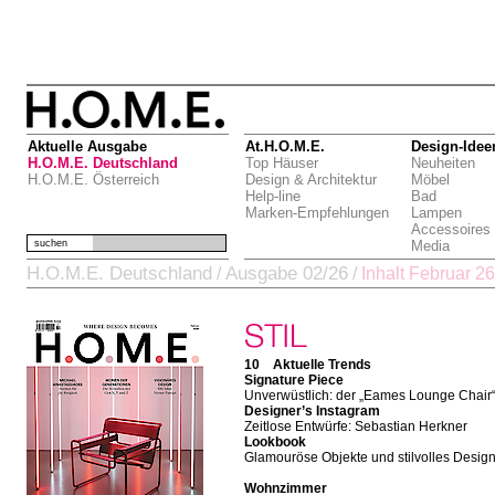
Aktuelle Ausgabe
At.H.O.M.E.
Design-Idee
H.O.M.E. Deutschland
Top Häuser
Neuheiten
H.O.M.E. Österreich
Design & Architektur
Möbel
Help-line
Bad
Marken-Empfehlungen
Lampen
Accessoires
suchen
Media
H.O.M.E. Deutschland
Ausgabe 02/26
/
/
Inhalt Februar 26
10 Aktuelle Trends
Signature Piece
Unverwüstlich: der „Eames Lounge Chair
Designer’s Instagram
Zeitlose Entwürfe: Sebastian Herkner
Lookbook
Glamouröse Objekte und stilvolles Desig
Wohnzimmer