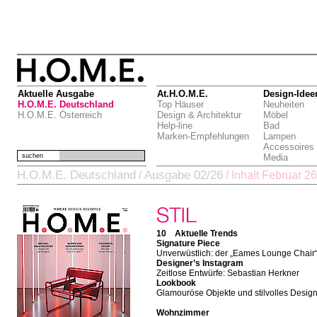
Aktuelle Ausgabe
At.H.O.M.E.
Design-Idee
H.O.M.E. Deutschland
Top Häuser
Neuheiten
H.O.M.E. Österreich
Design & Architektur
Möbel
Help-line
Bad
Marken-Empfehlungen
Lampen
Accessoires
suchen
Media
H.O.M.E. Deutschland
Ausgabe 02/26
/
/
Inhalt Februar 26
10 Aktuelle Trends
Signature Piece
Unverwüstlich: der „Eames Lounge Chair
Designer’s Instagram
Zeitlose Entwürfe: Sebastian Herkner
Lookbook
Glamouröse Objekte und stilvolles Desig
Wohnzimmer