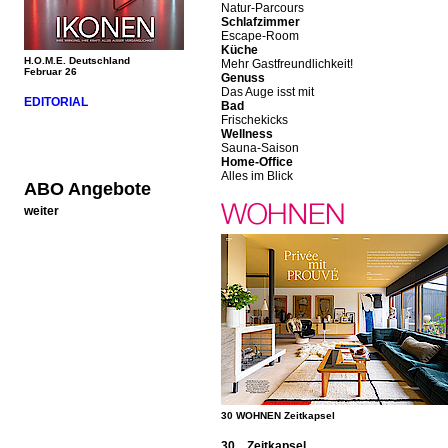
Natur-Parcours
Schlafzimmer
Escape-Room
Küche
H.O.M.E. Deutschland
Mehr Gastfreundlichkeit!
Februar 26
Genuss
Das Auge isst mit
EDITORIAL
Bad
Frischekicks
Wellness
Sauna-Saison
Home-Office
Alles im Blick
ABO Angebote
weiter
30 WOHNEN Zeitkapsel
30 Zeitkapsel