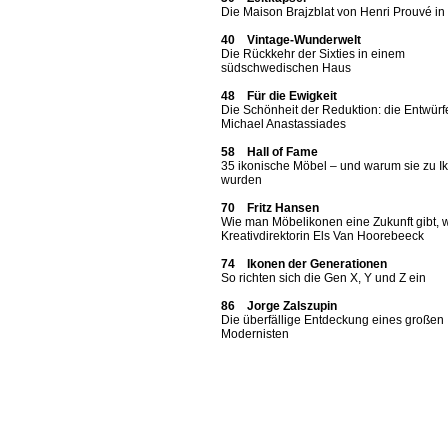
Die Maison Brajzblat von Henri Prouvé i
40 Vintage-Wunderwelt
Die Rückkehr der Sixties in einem
südschwedischen Haus
48 Für die Ewigkeit
Die Schönheit der Reduktion: die Entwürf
Michael Anastassiades
58 Hall of Fame
35 ikonische Möbel – und warum sie zu I
wurden
70 Fritz Hansen
Wie man Möbelikonen eine Zukunft gibt, 
Kreativdirektorin Els Van Hoorebeeck
74 Ikonen der Generationen
So richten sich die Gen X, Y und Z ein
86 Jorge Zalszupin
Die überfällige Entdeckung eines großen
Modernisten